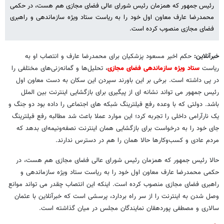
رئیس جمهور که همزمان رئیس شورای عالی فضای مجازی هم هست، در حکمی
محمدرضا عارف معاون اول خود را به ریاست ستاد ویژه سازماندهی و راهبری
فضای مجازی منصوب کرده است.
خبرآنلاین:
حکم اخیر مسعود پزشکیان برای محمدرضا عارف و انتصاب او به
ریاست
ستاد ویژه سازماندهی فضای مجازی
، تحلیل‌ها و گمانه‌زنی‌های مختلفی را
در پی داشته است. برخی بر این باورند سپردن این سکان به دست معاون اول
رئیس جمهور می تواند نشانه ای از پیگیری برای بازگشایی اینترنت بین الملل
باشد. دولتی که با وعده رفع فیلترینگ شبکه های اجتماعی را داده بود دو جنگ و
یک نارآرامی داخلی را تجربه کرد؛ این موارد عملا باعث شد مطالبه رفع فیلترینگ
جای خود را به درخواست برای بازگشایی همان اینترنت نصفه‌ونیمه‌ای بدهد که
مردم عادی و کسب‌وکارها حالا همان را هم در دسترس ندارند.
حالا رئیس جمهور که همزمان رئیس شورای عالی فضای مجازی هم هست، در
حکمی محمدرضا عارف معاون اول خود را به ریاست ستاد ویژه سازماندهی و
راهبری فضای مجازی منصوب کرده است. اینکه این انتصاب چقدر می تواند موانع
وصل شدن به اینترنت را از سر راه بردارد، پرسشی است که خبرآنلاین با عثمان
سالاری و مصطفی پوردهقان نمایندگان مجلس در میان گذاشته است.