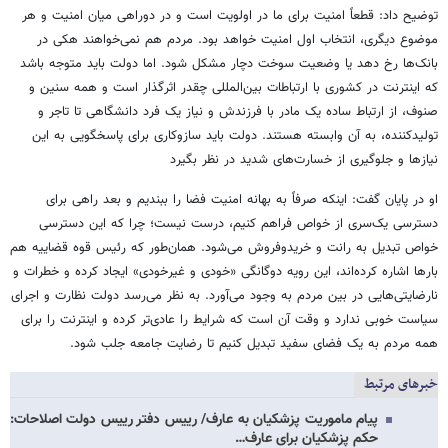
توضیح داد: قطعاً امنیت برای ما در اولویت است و در دوراهی میان امنیت و هر
موضوع دیگری، انتخاب اول امنیت خواهد بود. مردم هم نمی‌خواهند هکی در
بانک‌ها رخ دهد یا وضعیت سوخت دچار مشکل شود. اما دولت باید متوجه باشد
که اینترنت در کشوری با ارتباطات بین‌المللی چقدر اثرگذار است و همه سنین و
صنوف، از ارتباط ساده یک مادر با فرزندش و نیاز یک فرد دانشگاهی تا تاجر و
تولیدکننده، به آن وابسته هستند. دولت باید سازوکاری برای پاسخگویی به این
نیازها و جلوگیری از خسارت‌های شدید در نظر بگیرد
او در پایان گفت: اینکه صرفاً به بهانه امنیت فضا را ببندیم و بعد راهی برای
دسترسی یک‌سری از خواص فراهم کنیم، درست نیست؛ چرا که این دسترسی
خواص تبدیل به رانت و خریدوفروش می‌شود. همان‌طور که رئیس قوه قضاییه هم
بارها اشاره کرده‌اند، این رویه دوگانگی «خودی و غیرخودی» ایجاد کرده و خطرات و
نارضایتی‌هایی در بین مردم به وجود می‌آورد. به نظر می‌رسد دولت نظارت و اجرای
سیاست خوبی ندارد و وقت آن است که شرایط را عادی‌تر کرده و اینترنت را برای
همه مردم به یک فضای سفید تبدیل کنیم تا رضایت جامعه جلب شود.
خبرهای مرتبط
پیام ماموریت پزشکیان به عارف/ رییس دفتر رییس دولت اصلاحات:
حکم پزشکیان برای عارف…