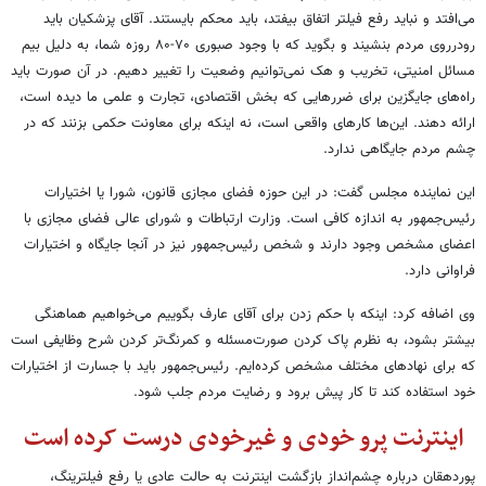
می‌افتد و نباید رفع فیلتر اتفاق بیفتد، باید محکم بایستند. آقای پزشکیان باید
رودرروی مردم بنشیند و بگوید که با وجود صبوری ۷۰-۸۰ روزه شما، به دلیل بیم
مسائل امنیتی، تخریب و هک نمی‌توانیم وضعیت را تغییر دهیم. در آن صورت باید
راه‌های جایگزین برای ضررهایی که بخش اقتصادی، تجارت و علمی ما دیده است،
ارائه دهند. این‌ها کارهای واقعی است، نه اینکه برای معاونت حکمی بزنند که در
چشم مردم جایگاهی ندارد.
این نماینده مجلس گفت: در این حوزه فضای مجازی قانون، شورا یا اختیارات
رئیس‌جمهور به اندازه کافی است. وزارت ارتباطات و شورای عالی فضای مجازی با
اعضای مشخص وجود دارند و شخص رئیس‌جمهور نیز در آنجا جایگاه و اختیارات
فراوانی دارد.
وی اضافه کرد: اینکه با حکم زدن برای آقای عارف بگوییم می‌خواهیم هماهنگی
بیشتر بشود، به نظرم پاک کردن صورت‌مسئله و کمرنگ‌تر کردن شرح وظایفی است
که برای نهادهای مختلف مشخص کرده‌ایم. رئیس‌جمهور باید با جسارت از اختیارات
خود استفاده کند تا کار پیش برود و رضایت مردم جلب شود.
اینترنت پرو خودی و غیرخودی درست کرده است
پوردهقان درباره چشم‌انداز بازگشت اینترنت به حالت عادی یا رفع فیلترینگ،