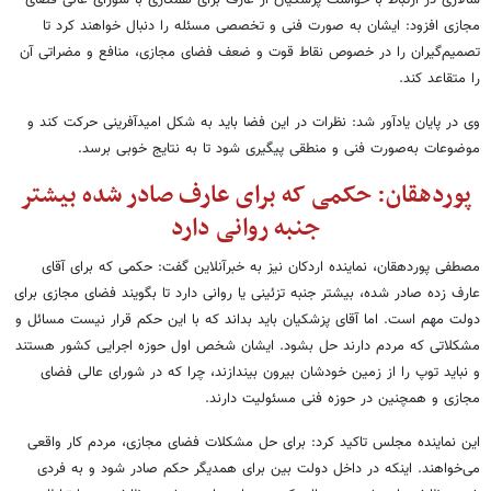
سالاری در ارتباط با خواست پزشکیان از عارف برای همکاری با شورای عالی فضای
مجازی افزود: ایشان به صورت فنی و تخصصی مسئله را دنبال خواهند کرد تا
تصمیم‌گیران را در خصوص نقاط قوت و ضعف فضای مجازی، منافع و مضراتی آن
را متقاعد کند.
وی در پایان یادآور شد: نظرات در این فضا باید به شکل امیدآفرینی حرکت کند و
موضوعات به‌صورت فنی و منطقی پیگیری شود تا به نتایج خوبی برسد.
پوردهقان: حکمی که برای عارف صادر شده بیشتر
جنبه روانی دارد
مصطفی پوردهقان، نماینده اردکان نیز به خبرآنلاین گفت: حکمی که برای آقای
عارف زده صادر شده، بیشتر جنبه تزئینی یا روانی دارد تا بگویند فضای مجازی برای
دولت مهم است. اما آقای پزشکیان باید بداند که با این حکم قرار نیست مسائل و
مشکلاتی که مردم دارند حل بشود. ایشان شخص اول حوزه اجرایی کشور هستند
و نباید توپ را از زمین خودشان بیرون بیندازند، چرا که در شورای عالی فضای
مجازی و همچنین در حوزه فنی مسئولیت دارند.
این نماینده مجلس تاکید کرد: برای حل مشکلات فضای مجازی، مردم کار واقعی
می‌خواهند. اینکه در داخل دولت بین برای همدیگر حکم صادر شود و به فردی