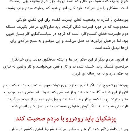
شرح وظایف داده شود، در حالی که همه این‌ها جزو شرح وظایف وزیر ارتباطات
است- مشکلی را حل نمی‌کند. باید کاری انجام شود که رضایت مردم جلب بشود.
پوردهقان با اشاره به وضعیت فعلی اینترنت گفت: برای این فضای طولانی
محدودیت که در حوزه اینترنت شکل گرفته، باید سازوکاری در نظر بگیرند. مسئله
دوم «اینترنت فضای کسب‌وکار» است که گرچه در سیاست‌گذاری کار بسیار خوبی
بود، اما در عمل اپراتورها بد عمل می‌کنند و این موضوع به منبع درآمدی برای
آن‌ها تبدیل شده است.
او افزود: مردم دیگر از این حکم زدن‌ها و اینکه سخنگوی دولت برای خبرنگاران
حرف‌های قشنگ بزند، خسته شده‌اند و کار واقعی می‌خواهند و کار واقعی نه نیازی
به حکم دارد و نه به رسانه ای کردن.
پوردهقان تصریح کرد: اگر فضای مجازی برای دولت مهم است، باید بدانند که مردم
الان از این شرایط گله‌مند هستند و از تبعیضی که به واسطه اسامی عجیب‌وغریب
مثل اینترنت پرو یا کسب‌وکار راه انداخته‌اند و پول‌های عجیبی از مردم می‌گیرند،
نارضایتی شدید دارند. اگر گوش شنوایی هست، باید در عمل کاری انجام شود.
پزشکیان باید رودررو با مردم صحبت کند
وی در ادامه یادآور شد: اگر هم احساس می‌کنند شرایط امنیتی کشور در خطر