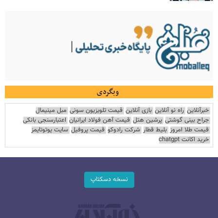
وبگردی
خبرآنلاین
راه نو آنلاین
بازی آنلاین
قیمت تلویزیون سونی
مبل مینیمال
جراح بینی گوشتی
پرشین هتل
قیمت آهن فولاد ایرانیان
اعتبارسنجی بانکی
قیمت طلا امروز
بلیط قطار
شرکت رادوکو
قیمت پروفیل
سایت یوتوتایمز
خرید اکانت chatgpt
نسخه دسکتاپ