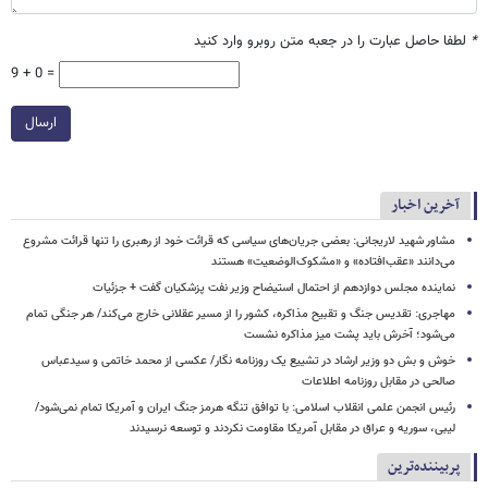
*
لطفا حاصل عبارت را در جعبه متن روبرو وارد کنید
9 + 0 =
ارسال
آخرین اخبار
مشاور شهید لاریجانی: بعضی جریان‌های سیاسی که قرائت خود از رهبری را تنها قرائت مشروع
می‌دانند «عقب‌افتاده» و «مشکوک‌الوضعیت» هستند
نماینده مجلس دوازدهم از احتمال استیضاح وزیر نفت پزشکیان گفت + جزئیات
مهاجری: تقدیس جنگ و تقبیح مذاکره، کشور را از مسیر عقلانی خارج می‌کند/ هر جنگی تمام
می‌شود؛ آخرش باید پشت میز مذاکره نشست
خوش و بش دو وزیر ارشاد در تشییع یک روزنامه نگار/ عکسی از محمد خاتمی و سیدعباس
صالحی در مقابل روزنامه اطلاعات
رئیس انجمن علمی انقلاب اسلامی: با توافق تنگه هرمز جنگ ایران و آمریکا تمام نمی‌شود/
لیبی، سوریه و عراق در مقابل آمریکا مقاومت نکردند و توسعه نرسیدند
پربیننده‌ترین