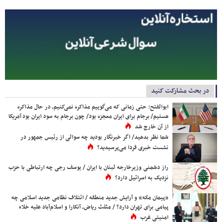
در بحث مشارکت کنید
ابوالفتح: حتی زمانی که می‌گوییم مذاکره نمی‌کنیم، در حال مذاکره
هستیم/ برجام برای ایران معجزه بود/ چون برجام به سود ایران بود آمریکا
از آن خارج شد
شما نظر بدهید/ اگر خبرنگار بودید چه سوالی از رئیس جمهور در
نشست خبری فردا می‌پرسیدید؟
راز دشمنی وزیرخارجه لبنان با ایران / یوسف رجی چه ارتباطی با حزب
نزدیک به اسرائیل دارد؟
«پیمان مکه» و آرایش جدید منطقه / ائتلاف نظامی جدید اسلامی چه
پیامی برای تهران دارد؟ / مثلث ریاض، آنکارا و اسلام‌آباد علیه خلاء
امنیتی غرب