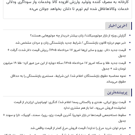
کارخانه به مصرف کننده وتولید وارزش افزوده کالا وخدمات واز سوداگری ودلالی
خدمات وکالاهاغافل شده ایم تورم تا دلتان بخواهد جولان می‌ده
آخرین اخبار
گزارش ویژه از بازار موتورسیکلت/ زنان بیشتر خریدار چه موتورهایی هستند؟
خبر مهم درباره قانون بازنشستگی / شرایط جدید بازنشستگی زنان و مردان مشخص شد
قیمت جدید دلار، یورو و سایر ارزها امروز ۱۷ مردادماه ۱۴۰۵/ ریزش قیمت دلار شدت گرفت +
جدول
قیمت جدید طلا و سکه امروز ۱۷ مردادماه ۱۴۰۵/ سکه دوباره از این مرز عبور کرد؛ طلا ۱۹ میلیون
تومان شد + جدول
نحوه محاسبه حقوق بازنشستگان اعلام شد/ این شرایط، مستمری بازنشستگی را به حداقل
حقوق می‌رساند
پربیننده‌ترین
قیمت برنج ایرانی، هندی و پاکستانی رسما اعلام شد/ کنگری: لوبیاچیتی ارزان‌تر از قیمت
تمام‌شده فروش می‌رود، اما باز هم مشتری ندارد
سقوط دسته‌جمعی قیمت‌ها در بازار خودرو/ آخرین قیمت پژو، ری‌را، سمند، کوییک، تارا و سهند +
جدول
مردم توان خرید مرغ را ندارند/ قیمت فروش مرغ کمتر از قیمت واقعی شد