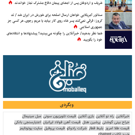
شریف و اردوغان پس از امضای پیمان دفاع مشترک نماز خواندند
سناتور آمریکایی خواهان ارسال اسلحه برای شورش در ایران شد / تد
کروز: فرقی نمی‌کند پسر شاه روی کار بیاید یا مریم رجوی، هر کسی جز
جمهوری اسلامی
شما نظر بدهید/ خبرآنلاین را چگونه می‌بینید؟ پیشنهادها و انتقادهای
خود را بگویید
وبگردی
خبرآنلاین
راه نو آنلاین
بازی آنلاین
قیمت تلویزیون سونی
مبل مینیمال
جراح بینی گوشتی
پرشین هتل
قیمت آهن فولاد ایرانیان
اعتبارسنجی بانکی
قیمت طلا امروز
بلیط قطار
شرکت رادوکو
قیمت پروفیل
سایت یوتوتایمز
خرید اکانت chatgpt