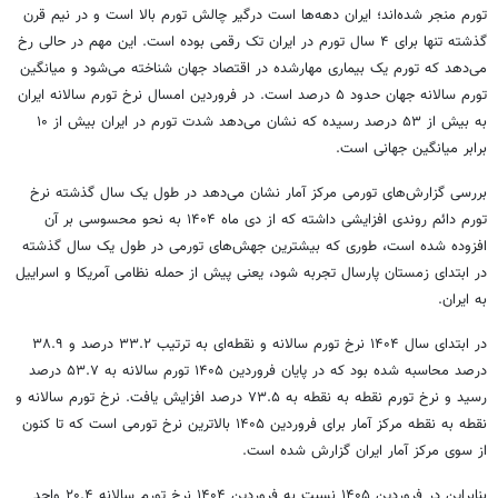
تورم منجر شده‌اند؛ ایران دهه‌ها است درگیر چالش تورم بالا است و در نیم قرن
گذشته تنها برای ۴ سال تورم در ایران تک رقمی بوده است. این مهم در حالی رخ
می‌دهد که تورم یک بیماری مهارشده در اقتصاد جهان شناخته می‌شود و میانگین
تورم سالانه جهان حدود ۵ درصد است. در فروردین امسال نرخ تورم سالانه ایران
به بیش از ۵۳ درصد رسیده که نشان می‌دهد شدت تورم در ایران بیش از ۱۰
برابر میانگین جهانی است.
بررسی گزارش‌های تورمی مرکز آمار نشان می‌دهد در طول یک سال گذشته نرخ
تورم دائم روندی افزایشی داشته که از دی ماه ۱۴۰۴ به نحو محسوسی بر آن
افزوده شده است، طوری که بیشترین جهش‌های تورمی در طول یک سال گذشته
در ابتدای زمستان پارسال تجربه شود، یعنی پیش از حمله نظامی آمریکا و اسراییل
به ایران.
در ابتدای سال ۱۴۰۴ نرخ تورم سالانه و نقطه‌ای به ترتیب ۳۳.۲ درصد و ۳۸.۹
درصد محاسبه شده بود که در پایان فروردین ۱۴۰۵ تورم سالانه به ۵۳.۷ درصد
رسید و نرخ تورم نقطه به نقطه به ۷۳.۵ درصد افزایش یافت. نرخ تورم سالانه و
نقطه به نقطه مرکز آمار برای فروردین ۱۴۰۵ بالاترین نرخ تورمی است که تا کنون
از سوی مرکز آمار ایران گزارش شده است.
بنابراین در فروردین ۱۴۰۵ نسبت به فروردین ۱۴۰۴ نرخ تورم سالانه ۲۰.۴ واحد