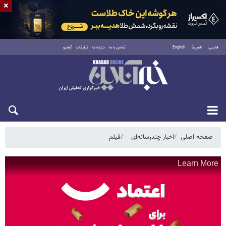
×
فارسی
العربية
English
تماس با ما
درباره ما
تبلیغات
آرشیو
یکشنبه ۱۸ مرداد ۱۴۰۵
صفحه اصلی
اخبار چندرسانه‌ای
فیلم