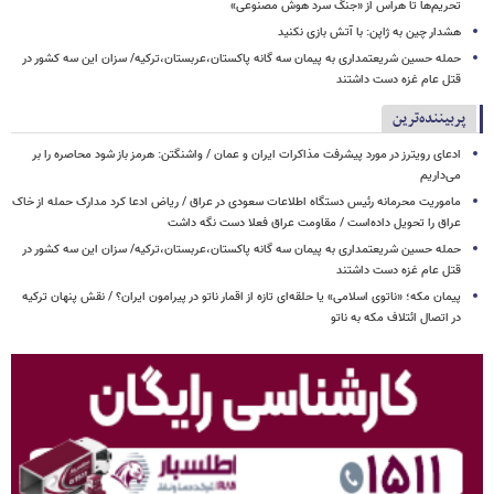
تحریم‌ها تا هراس از «جنگ سرد هوش مصنوعی»
هشدار چین به ژاپن: با آتش بازی نکنید
حمله حسین شریعتمداری به پیمان سه گانه پاکستان،عربستان،ترکیه/ سزان این سه کشور در
قتل عام غزه دست داشتند
پربیننده‌ترین
ادعای رویترز در مورد پیشرفت مذاکرات ایران و عمان / واشنگتن: هرمز باز شود محاصره را بر
می‌داریم
ماموریت محرمانه رئیس دستگاه اطلاعات سعودی در عراق / ریاض ادعا کرد مدارک حمله از خاک
عراق را تحویل داده‌است / مقاومت عراق فعلا دست نگه داشت
حمله حسین شریعتمداری به پیمان سه گانه پاکستان،عربستان،ترکیه/ سزان این سه کشور در
قتل عام غزه دست داشتند
پیمان مکه؛ «ناتوی اسلامی» یا حلقه‌ای تازه از اقمار ناتو در پیرامون ایران؟ / نقش پنهان ترکیه
در اتصال ائتلاف مکه به ناتو