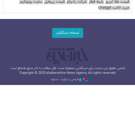
قیمت طلا امروز
بلیط قطار
شرکت رادوکو
قیمت پروفیل
سایت یوتوتایمز
خرید اکانت chatgpt
نسخه دسکتاپ
تمامی حقوق این سایت برای خبرآنلاین محفوظ است. نقل مطالب با ذکر منبع بلامانع است.
Copyright © 2025 khabaronline News Agancy, All rights reserved
طراحی و تولید: نستوه