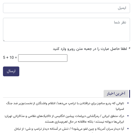
*
لطفا حاصل عبارت را در جعبه متن روبرو وارد کنید
5 + 10 =
ارسال
آخرین اخبار
تاوانی که پدرو سانچز برای درافتادن با ترامپ می‌دهد/ انتقام واشنگتن از نخست‌وزیر ضد جنگ
اسپانیا
درک منطق ایرانی / رمزگشایی دیپلمات پیشین انگلیس از تاکتیک‌های نظامی و مذاکراتی تهران:
ایرانی‌ها دیوانه نیستند؛ بلکه عاقلانه در حال اهرم‌سازی هستند
آیا دیدار سران آمریکا و چین لغو می‌شود؟ / تنش در آستانه دیدار ترامپ و شی؛ از تبادل