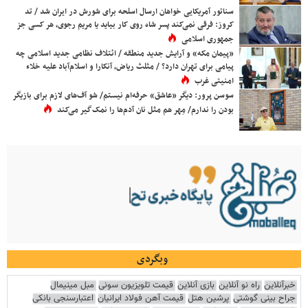
سناتور آمریکایی خواهان ارسال اسلحه برای شورش در ایران شد / تد
کروز: فرقی نمی‌کند پسر شاه روی کار بیاید یا مریم رجوی، هر کسی جز
جمهوری اسلامی
«پیمان مکه» و آرایش جدید منطقه / ائتلاف نظامی جدید اسلامی چه
پیامی برای تهران دارد؟ / مثلث ریاض، آنکارا و اسلام‌آباد علیه خلاء
امنیتی غرب
سوسن پرور: دیگر «عاشق» حرفه‌ام نیستم/ شو آف‌های لازم برای بازیگر
بودن را ندارم/ مِهر هم مثل نان آدم‌ها را نمک‌گیر می‌کند
وبگردی
خبرآنلاین
راه نو آنلاین
بازی آنلاین
قیمت تلویزیون سونی
مبل مینیمال
جراح بینی گوشتی
پرشین هتل
قیمت آهن فولاد ایرانیان
اعتبارسنجی بانکی