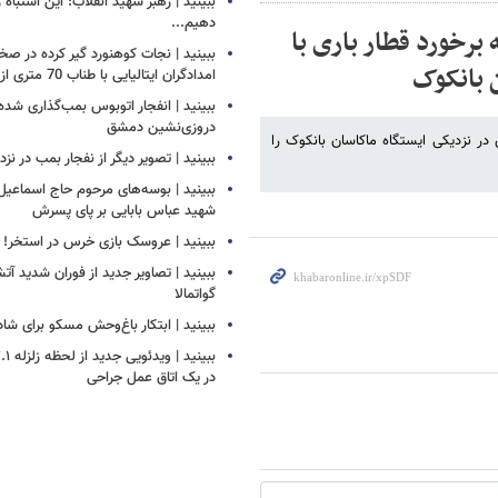
ببینید | رهبر شهید انقلاب: این اشتباه را
دهیم...
برخورد قطار باری با
ببینید | نجات کوهنورد گیر کرده در ص
 بانکوک
امدادگران ایتالیایی با طناب 70 متری از بالگرد
ببینید | انفجار اتوبوس بمب‌گذاری شده
دروزی‌نشین دمشق
 در نزدیکی ایستگاه ماکاسان بانکوک را
ببینید | تصویر دیگر از نفجار بمب در ن
ببینید | بوسه‌های مرحوم حاج اسماعیل ب
شهید عباس بابایی بر پای پسرش
ببینید | عروسک بازی خرس در استخر!
ببینید | تصاویر جدید از فوران شدید آ
گواتمالا
ببینید | ابتکار باغ‌وحش مسکو برای ش
در یک اتاق عمل جراحی