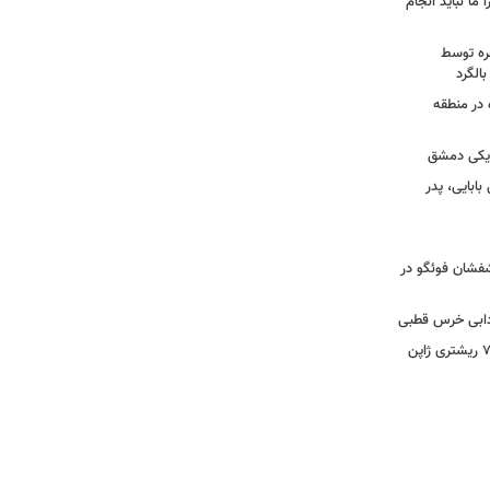
 ما نباید انجام
خره توسط
 در منطقه
زدیکی دمشق
ابایی، پدر
تشفشان فوئگو در
ادابی خرس قطبی
ببینید | ویدئویی جدید از لحظه زلزله ۷.۱ ریشتری ژاپن