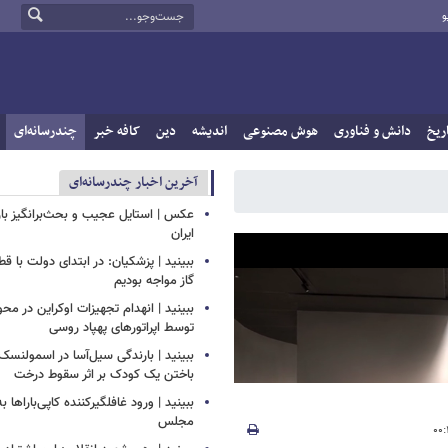
و
ریخ
دانش و فناوری
هوش مصنوعی
اندیشه
دین
کافه خبر
چندرسانه‌ای
آخرین اخبار چندرسانه‌ای
عکس | استایل عجیب و بحث‌برانگیز باز
ایران
ببینید | پزشکیان: در ابتدای دولت با ق
گاز مواجه بودیم
ببینید | انهدام تجهیزات اوکراین در محو
توسط اپراتورهای پهپاد روسی
ببینید | بارندگی سیل‌آسا در اسمولنس
باختن یک کودک بر اثر سقوط درخت
ببینید | ورود غافلگیرکننده کاپی‌باراها 
مجلس