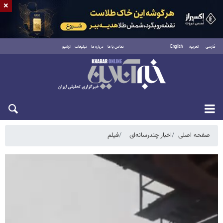
×
فارسی
العربية
English
تماس با ما
درباره ما
تبلیغات
آرشیو
پنجشنبه ۱۵ مرداد ۱۴۰۵
صفحه اصلی
اخبار چندرسانه‌ای
فیلم