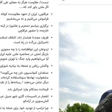
نبست/ مقاومت هرگز به معنای نفی گ
اگر ملتی باور کند که....
عراقچی: ایران از «عهد مقاومت» کوتاه ن
فراموش می‌کنیم و نه می‌بخشیم
برگزاری مراسم «محرم و عاشورا در آینه 
خارجه» با حضور عراقچی
ظریف مجددا هشدار داد: ائتلاف اسلا
«اسرائیل بزرگ» در راه است
اردوغان این توافقنامه را با چه مجوزی 
بازیگر اصلی در محاصره علنی علیه ایرا
آیا می‌خواهیم وارد جنگ با تهران شویم؟
واکنش ریاض و صنعاء به بیانیه شورای
منتقدان کنوانسیون خزر چه می‌گویند؟ /
مشغولیت نهادها سوءاستفاده کرده‌اند
دیگر نشان می‌دهند / رسانه‌ها را از نقد 
فرمانده سنتکام وارد اسرائیل شد
انفجار در تاسیسات گازی شهر جبیل عرب
آتش‌سوزی در آرامکو
چرا ترامپ از تهدید خود برای حمله به ت