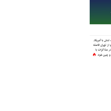
نش با آمریکا،
از تهران فاصله
در مذاکرات با
 و چین شود