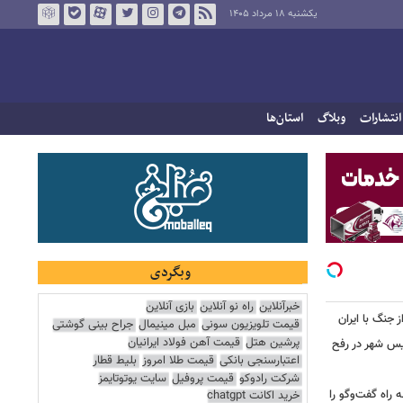
یکشنبه ۱۸ مرداد ۱۴۰۵
انتشارات
وبلاگ
استان‌ها
وبگردی
خبرآنلاین
راه نو آنلاین
بازی آنلاین
ز جنگ با ایران
قیمت تلویزیون سونی
مبل مینیمال
جراح بینی گوشتی
پرشین هتل
قیمت آهن فولاد ایرانیان
سیس شهر در رفح
اعتبارسنجی بانکی
قیمت طلا امروز
بلیط قطار
شرکت رادوکو
قیمت پروفیل
سایت یوتوتایمز
راه گفت‌وگو را
خرید اکانت chatgpt