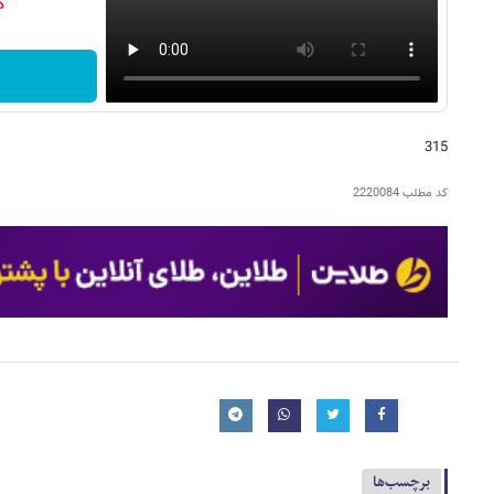
دن
315
کد مطلب
2220084
برچسب‌ها