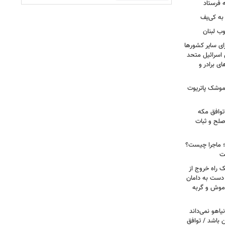
 فرستاد
به کی‌یف
وب لبنان
ای سایر کشورها
 اسرائیل متحد
 برادر و
 موشک پاتریوت
توافق مکه
صلح و ثبات
ا؛ ماجرا چیست؟
ت
ک راه خروج از
 دست به دامان
 موش و گربه
یاهو نمی‌داند
ن باشد / توافق