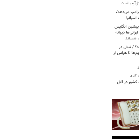
ل‌آویو است
 ترامپ می‌دهد/
اسپانیا
 پیشین انگلیس
یرانی‌ها دیوانه
ی هستند
ود؟ / تنش در
م‌ها تا هراس از
گانه
 کشور در قتل