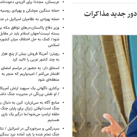
عربستان، مجددا برای الزیدی دعوت‌نامه
حمله سنگین موشکی و پهپادی روسیه 
 دور جدید مذاکرات
حمله پهپادی به نظامیان اسرائیل در جن
وزیر دفاع پاکستان:درهای توافق مکه بر
بسته نیست/جهان اسلام باید در مقابل
شود/ کمک به حل اختلاف میان کشورهای
اسلامی
رویترز: آمریکا فروش بیش از پنج هزار
به چند کشور عربی را تائید کرد
اسحاق‌ دار: به حضور در مراسم امضای 
افتخار می‌کنم / امیدواریم که منجر به 
منطقه‌ای شود
برکناری ناگهانی یک سپهبد ارتش آمریک
/ او نقش پررنگی در مدیریت جنگ داش
منابع آگاه به سی‌ان‌ان: کین به دنبال ی
جنگ است/وقتی ژنرال برای پایان جنگ
حلقه ترامپ می‌شود/ما درگیر یک بازی
هستیم
سردرگمی و سرخوردگی در اسرائیل / نتان
جنگ تمام شده یا باید آماده نبرد سنگی