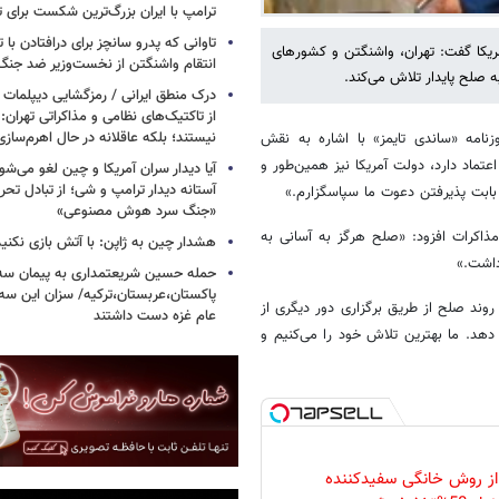
ترامپ با ایران بزرگ‌ترین شکست برای ت
تاوانی که پدرو سانچز برای درافتادن با
آمریکا گفت: تهران، واشنگتن و کشورهای
انتقام واشنگتن از نخست‌وزیر ضد جنگ 
ه صلح پایدار تلاش می‌کند.
درک منطق ایرانی / رمزگشایی دیپلمات
از تاکتیک‌های نظامی و مذاکراتی تهران: ا
نیستند؛ بلکه عاقلانه در حال اهرم‌ساز
زنامه «ساندی تایمز» با اشاره به نقش
اعتماد دارد، دولت آمریکا نیز همین‌طور و
آیا دیدار سران آمریکا و چین لغو می‌ش
آستانه دیدار ترامپ و شی؛ از تبادل تحری
ابت پذیرفتن دعوت ما سپاسگزارم.»
«جنگ سرد هوش مصنوعی»
مذاکرات افزود: «صلح هرگز به آسانی به
هشدار چین به ژاپن: با آتش بازی نکنید
داشت.»
حمله حسین شریعتمداری به پیمان سه 
پاکستان،عربستان،ترکیه/ سزان این سه
روند صلح از طریق برگزاری دور دیگری از
عام غزه دست داشتند
 دهد. ما بهترین تلاش خود را می‌کنیم و
 از روش خانگی سفیدکننده