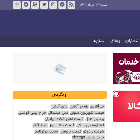
شنبه ۱۷ مرداد ۱۴۰۵
انتشارات
وبلاگ
استان‌ها
وبگردی
خبرآنلاین
راه نو آنلاین
بازی آنلاین
قیمت تلویزیون سونی
مبل مینیمال
جراح بینی گوشتی
پرشین هتل
قیمت آهن فولاد ایرانیان
اعتبارسنجی بانکی
قیمت طلا امروز
بلیط قطار
شرکت رادوکو
قیمت پروفیل
سایت یوتوتایمز
خرید اکانت chatgpt