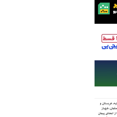
یه، عربستان و
لمان، شهباز
ز امضای پیمان