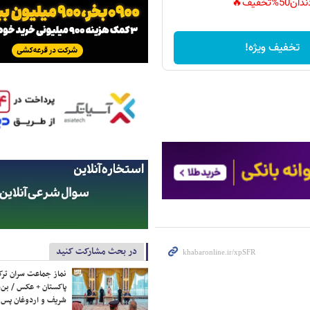
دان50%تخفیف🔥
تخفیف ویژه!
در بحث مشارکت کنید
نماز جماعت سران ترک
پاکستان + عکس / بن‌س
شریف و اردوغان پس ا