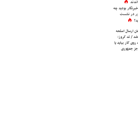
ندند
برنگار بودید چه
ور در نشست
د؟
ان ارسال اسلحه
شد / تد کروز:
روی کار بیاید یا
جز جمهوری