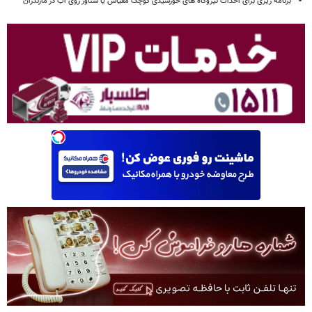
برنامه ریزی برای احداث نیروگاه های خورشیدی کوچک مقیاس یا شناور روی آب در مازندران