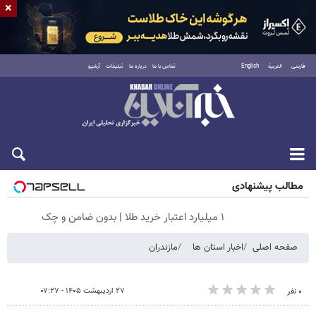
×
فارسی
العربية
English
تماس با ما
درباره ما
تبلیغات
آرشیو
پنجشنبه ۱۵ مرداد ۱۴۰۵
مطالب پیشنهادی
۱ میلیارد اعتبار خرید طلا | بدون ضامن و چک
صفحه اصلی
اخبار استان ها
مازندران
۲۷ اردیبهشت ۱۴۰۵ - ۰۷:۲۷
۰ نفر