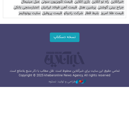
خبرآنلاین
راه نو آنلاین
بازی آنلاین
قیمت تلویزیون سونی
مبل مینیمال
جراح بینی گوشتی
پرشین هتل
قیمت آهن فولاد ایرانیان
اعتبارسنجی بانکی
قیمت طلا امروز
بلیط قطار
شرکت رادوکو
قیمت پروفیل
سایت یوتوتایمز
نسخه دسکتاپ
تمامی حقوق این سایت برای خبرآنلاین محفوظ است. نقل مطالب با ذکر منبع بلامانع است.
Copyright © 2025 khabaronline News Agancy, All rights reserved
طراحی و تولید: نستوه