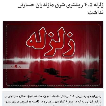
زلزله ۴.۵ ریشتری شرق مازندران خسارتی
نداشت
زمین‌لرزه‌ای به بزرگی ۴.۵ ریشتر شامگاه امروز، منطقه شرق استان مازندران را
لرزاند. این زلزله که در عمق ۶ کیلومتری زمین و در فاصله ۵ کیلومتری شهرستان