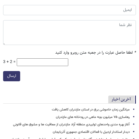
*
لطفا حاصل عبارت را در جعبه متن روبرو وارد کنید
3 + 2 =
ارسال
آخرین اخبار
میانگین زمان خاموشی برق در استان مازندران کاهش یافت
رهاسازی ۷۵ میلیون بچه ماهی در رودخانه های مازندران
آغاز بهره مندی واحدهای تولییدی منطقه آزاد مازندران از معافیت ها و مشوق های قانونی
دیدار استاندار اردبیل با فعالان اقتصادی جمهوری آذربایجان