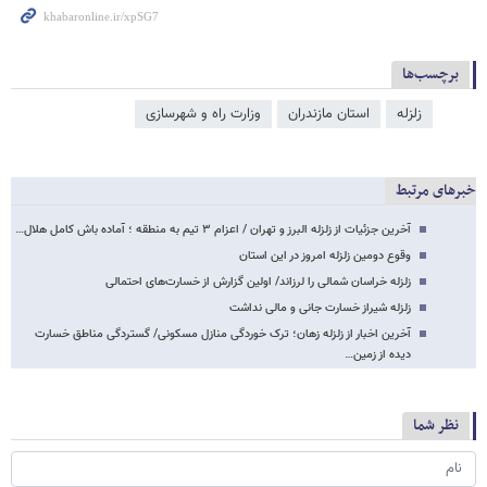
برچسب‌ها
زلزله
استان مازندران
وزارت راه و شهرسازی
خبرهای مرتبط
آخرین جزئیات از زلزله البرز و تهران / اعزام ۳ تیم به منطقه ؛ آماده باش کامل هلال…
وقوع دومین زلزله امروز در این استان
زلزله خراسان شمالی را لرزاند/ اولین گزارش از خسارت‌های احتمالی
زلزله شیراز خسارت جانی و مالی نداشت
آخرین اخبار از زلزله زهان؛ ترک خوردگی منازل مسکونی/ گستردگی مناطق خسارت
دیده از زمین…
نظر شما