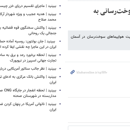
ببینید | ماجرای تقسیم دریای خزر چیس
وخت‌رسانی به
ببینید | هدیه عجیب و ویژه شهردار آرکل
محمد صلاح
ببینید | واکنش سخنگوی قوه قضائیه به
جنجالی یک روحانی
الیت هواپیماهای سوخت‌رسان در آسمان
‏ ببینید | جان بولتون: روسیه آماده حمل
ایران در این ماجرا چه نقشی ایفا کرده
ببینید | لحظه برخورد رعد و برق به سا
تجارت جهانی اسپیرز در نیویورک
ببینید | نظر جالب سناتور آمریکایی دربار
ببینید | واکنش بانک مرکزی به ادعای تر
ایران
ببینید |
مداربسته در شهرستان صحنه
‏ببینید | ناتوانی آمریکا در پنهان کردن 
ایران