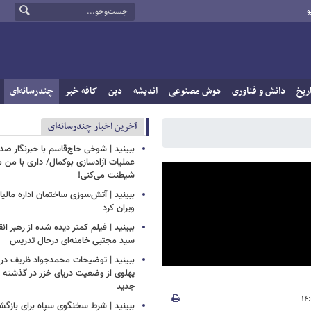
و
ریخ
دانش و فناوری
هوش مصنوعی
اندیشه
دین
کافه خبر
چندرسانه‌ای
آخرین اخبار چندرسانه‌ای
ببینید | شوخی حاج‌قاسم با خبرنگار صد
عملیات آزادسازی بوکمال/ داری با من م
شیطنت می‌کنی!
ببینید | آتش‌سوزی ساختمان اداره مالیا
ویران کرد
ببینید | فیلم کمتر دیده شده از رهبر انق
سید مجتبی خامنه‌ای درحال تدریس
ببینید | توضیحات محمدجواد ظریف درب
پهلوی از وضعیت دریای خزر در گذشته و
جدید
ببینید | شرط سخنگوی سپاه برای بازگش