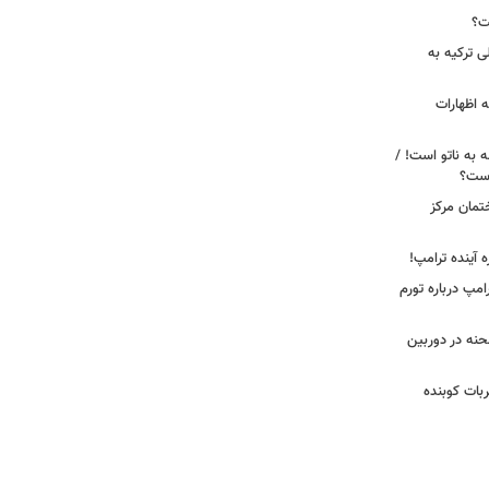
ت؟
ی ترکیه به
 اظهارات
ه به ناتو است! /
 است؟
ختمان مرکز
ه آینده ترامپ!
امپ درباره تورم
 لحظه انفجار در جایگاه CNG صحنه در دوربین
ضربات کوبنده