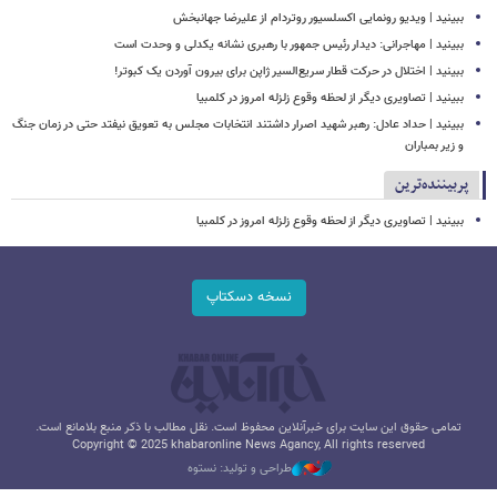
ببینید | ویدیو رونمایی اکسلسیور روتردام از علیرضا جهانبخش
ببینید | مهاجرانی: دیدار رئیس جمهور با رهبری نشانه یکدلی و وحدت است
ببینید | اختلال در حرکت قطار سریع‌السیر ژاپن برای بیرون آوردن یک کبوتر!
ببینید | تصاویری دیگر از لحظه وقوع زلزله امروز در کلمبیا
ببینید | حداد عادل: رهبر شهید اصرار داشتند انتخابات مجلس به تعویق نیفتد حتی در زمان جنگ
و زیر بمباران
پربیننده‌ترین
ببینید | تصاویری دیگر از لحظه وقوع زلزله امروز در کلمبیا
نسخه دسکتاپ
تمامی حقوق این سایت برای خبرآنلاین محفوظ است. نقل مطالب با ذکر منبع بلامانع است.
Copyright © 2025 khabaronline News Agancy, All rights reserved
طراحی و تولید: نستوه