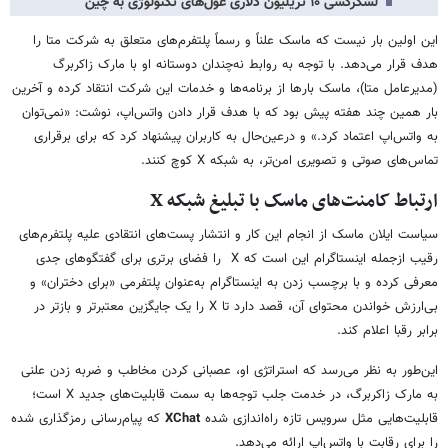
لشکرکشی ۱۰ تریلیون دلاری غول‌های تکنولوژی به چین
این اولین بار نیست که ماسک علناً و رسماً پلتفرم‌های متعلق به شرکت متا را
هدف قرار می‌دهد. با توجه به روابط نه‌چندان دوستانه او با مارک زاکربرگ
(مدیرعامل متا)، ماسک بارها از برنامه‌ها و خدمات این شرکت انتقاد کرده و آخرین
بار همین چند هفته پیش بود که با هدف قرار دادن واتس‌اپ، نوشت: «نمی‌توان
به واتس‌اپ اعتماد کرد.» و درعین‌حال به کاربران پیشنهاد کرد که برای برقراری
تماس‌های صوتی و تصویری امن‌تر، به شبکه X کوچ کنند.
ارتباط کامنت‌های ماسک با تبلیغ شبکه
X
سیاست ایلان ماسک از انجام این کار و انتشار پست‌های انتقادی علیه پلتفرم‌های
رقیب ازجمله اینستاگرام این است که X را فضای برتری برای گفتگوهای جدی
معرفی کرده و با برچسب زدن به اینستاگرام به‌عنوان پلتفرمی «برای دختران» و
بی‌ارزش خواندن محتوای آن، قصد دارد تا X را یک جایگزین معتبرتر و بازتر در
برابر رقبا اعلام کند.
این‌طور به نظر می‌رسد که استراتژی او، عصبانی کردن مخاطب و ضربه زدن علنی
به مارک زاکربرگ، در خدمت جلب توجه‌ها به سمت قابلیت‌های جدید X است؛
قابلیت‌هایی مثل سرویس تازه راه‌اندازی شده
XChat
که پیام‌رسانی رمزگذاری شده
را برای رقابت با واتس‌اپ ارائه می‌دهد.