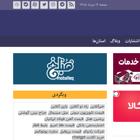
جمعه ۱۶ مرداد ۱۴۰۵
انتشارات
وبلاگ
استان‌ها
وبگردی
خبرآنلاین
راه نو آنلاین
بازی آنلاین
قیمت تلویزیون سونی
مبل مینیمال
جراح بینی گوشتی
پرشین هتل
قیمت آهن فولاد ایرانیان
اعتبارسنجی بانکی
قیمت طلا امروز
بلیط قطار
شرکت رادوکو
قیمت پروفیل
سایت یوتوتایمز
خرید اکانت chatgpt