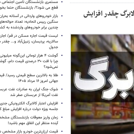
مستمری بازنشستگان تامین اجتماعی د
قطع می شود؟/ بازنشستگان حتما بخوا
لابرگ چقدر افزایش
بازار خودروهای وارداتی در آستانه بحرا
سنگین رییس اتحادیه: تعداد حواله‌های
چندین برابر خودروهای واردشده به کش
لیست قیمت اجاره مسکن در قم/ اجاره آ
سالاریه، پردیسان، زنبیل‌آباد و... چقدر 
جدول
گوشت ۴ هزار تومانی این‌گونه میلی
چرا با افت ۳۰ درصدی قیمت دام، گ
نمی‌شود؟
طلا به بالاترین سطح قیمتی رسید/ قی
جهانی امروز ۱۶ مرداد ۱۴۰۵
شوک جنگ ایران به صادرات نفت عربست
نفت آمریکا از عربستان صفر شد
افزایش اعتبار کالابرگ الکترونیکی جدی
جلسه ویژه دولت درباره افزایش مبلغ کا
زمان واریز معوقات بازنشستگان مشخ
آینده منتظر این اتفاق مهم باشید!
قیمت ارزان‌ترین خودرو بازار مشخص ش