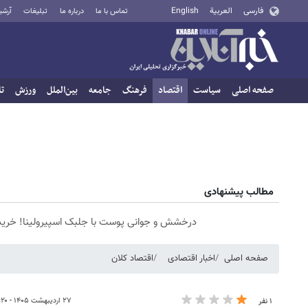
فارسی
العربية
English
تماس با ما
درباره ما
تبلیغات
آرشی
صفحه اصلی
سیاست
اقتصاد
فرهنگ
جامعه
بین‌الملل
ورزش
تا
مطالب پیشنهادی
درخشش و جوانی پوست با جلبک اسپیرولینا! خرید
صفحه اصلی
اخبار اقتصادی
اقتصاد کلان
۲۷ اردیبهشت ۱۴۰۵ - ۲۳:۲۰
۱ نفر