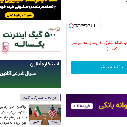
.
و طبقه شارژی ( ارسال به سراسر
کشور)
باتخفیف بخر
در بحث مشارکت کنید
ابوالفتح: حتی زمانی 
مذاکره نمی‌کنیم، در 
هستیم/ برجام برای ای
چون برجام به سود ایرا