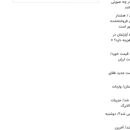
ر چه صورتی
نند
ن / هشدار
 فروخته‌شده
ور است
پارتمان در
هزینه دارد؟ +
ونی قیمت خورد/
وشت ارزان
مت جدید طلای
ان/ واردات
 شد/ جزییات
لابرگ
ص شد؟/ دوشنبه
د/ آخرین