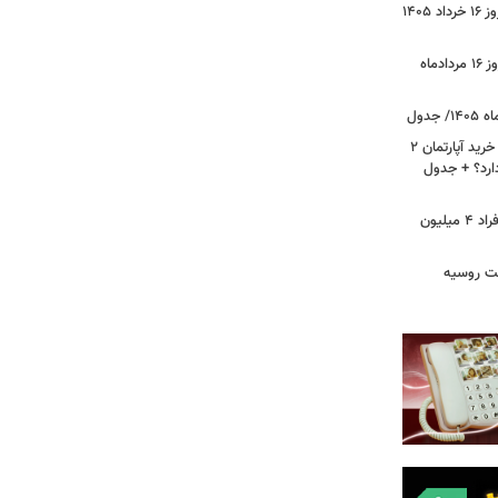
وضعیت قیمت خودروهای پرفروش امروز ۱۶ خرداد ۱۴۰۵
قیمت جدید دلار، یورو و سایر ارزها امروز ۱۶ مردادماه
لیست قیمت خرید مسکن در نازی‌آباد/ خرید آپارتمان ۲
دارد؟ + جدول
سرپرستان خانوار بخوانند/ حساب این افراد ۴ میلیون
فت روسیه