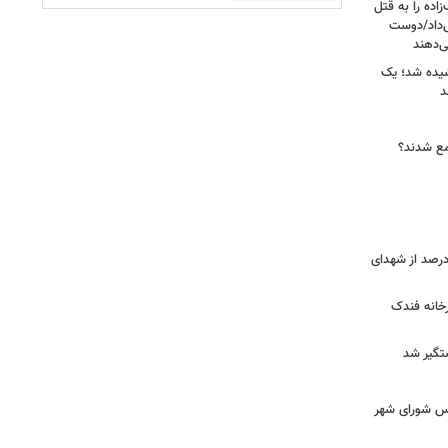
اده را به قتل
ی‌داد/دوست
‌دهند
شیده شد؛ یک
جمع شدند؟
ر دقیق شهدای جنگ اعلام شد/ ۴۰ درصد از شهدای
خانه فندک
تگیر شد
۰» از زبان رئیس شورای شهر