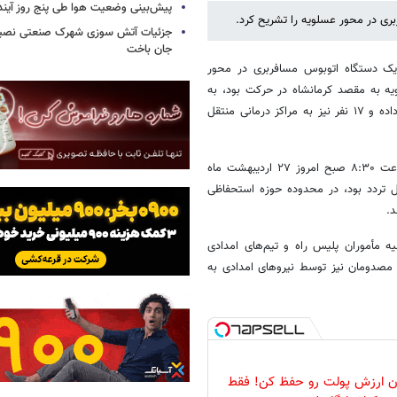
پیش‌بینی وضعیت هوا طی پنج روز آیند
ری در محور عسلویه را تشریح کرد.
جزئیات آتش سوزی شهرک صنعتی نصیرآب
جان باخت
 یک دستگاه اتوبوس مسافربری در محور
 که صبح امروز با ۲۳ سرنشین از عسلویه به مقصد کرمانشاه در حرکت بود، به
دلایل نامعلومی واژگون شد که در پی آن تاکنون ۷ نفر جان خود را از دست داده و ۱۷ نفر نیز به مراکز درمانی منتقل
ایسنا نوشت: سردار احمد کرمی‌اسد با اعلام جزئیات این حادثه اظهار کرد: ساعت ۸:۳۰ صبح امروز ۲۷ اردیبهشت ماه
 تردد بود، در محدوده حوزه استحفاظی
.
نابر اعلام اولیه مأموران پلیس راه و تیم‌های امدادی
اکنون ۷ نفر در صحنه در این حادثه جان باخته‌ و ۱۷ نفر از مصدومان نیز توسط نیروهای امدادی به
ان ارزش پولت رو حفظ کن! فقط