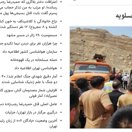
اعترافات دختر بلاگری که حمیدرضا رجب‌ز
رسانده/ او مرتب به من تذکر حجاب م
سلویه
پسرم گفت بابت قتل بسیجی‌ها پول می
نزاع خانوادگی با کلاشینکف به خون ک
کشته و ۸ مجروح/ ۱۲ نفر دستگیر شدند
مسمومیت ۲۸ زائر در مسیر مشهد
چرا هزاران نفر برای دیدن نیما تکیدو 
سازمان هواشناسی کشور اطلاعیه داد
حمله مسلحانه در یک قهوه‌خانه
هواشناسی تهران اطلاعیه داد
آما
دو جنگ با علم ژنتیک شناسایی شدند
افزایش شمار مصدومان آتش سوزی کار
نصیرآباد/ آمار فوتی
عامل اصلی قتل حمیدرضا رجب‌زاده دس
درگیری مرگبار در بازار تهران/ جزئیات
آخرین وضعیت «پادگان ۶
تهران