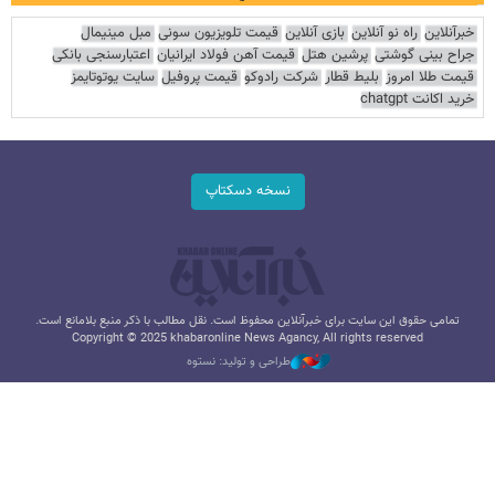
خبرآنلاین
راه نو آنلاین
بازی آنلاین
قیمت تلویزیون سونی
مبل مینیمال
جراح بینی گوشتی
پرشین هتل
قیمت آهن فولاد ایرانیان
اعتبارسنجی بانکی
قیمت طلا امروز
بلیط قطار
شرکت رادوکو
قیمت پروفیل
سایت یوتوتایمز
خرید اکانت chatgpt
نسخه دسکتاپ
تمامی حقوق این سایت برای خبرآنلاین محفوظ است. نقل مطالب با ذکر منبع بلامانع است.
Copyright © 2025 khabaronline News Agancy, All rights reserved
طراحی و تولید: نستوه