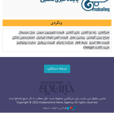
وبگردی
خبرآنلاین
راه نو آنلاین
بازی آنلاین
قیمت تلویزیون سونی
مبل مینیمال
جراح بینی گوشتی
پرشین هتل
قیمت آهن فولاد ایرانیان
اعتبارسنجی بانکی
قیمت طلا امروز
بلیط قطار
شرکت رادوکو
قیمت پروفیل
سایت یوتوتایمز
خرید اکانت chatgpt
نسخه دسکتاپ
تمامی حقوق این سایت برای خبرآنلاین محفوظ است. نقل مطالب با ذکر منبع بلامانع است.
Copyright © 2025 khabaronline News Agancy, All rights reserved
طراحی و تولید: نستوه