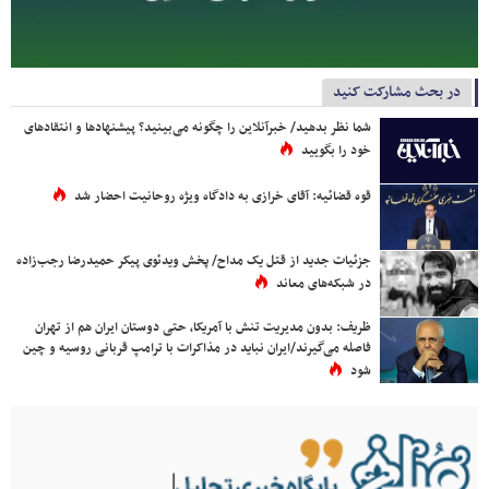
در بحث مشارکت کنید
شما نظر بدهید/ خبرآنلاین را چگونه می‌بینید؟ پیشنهادها و انتقادهای
خود را بگویید
قوه قضائیه: آقای خرازی به دادگاه ویژه روحانیت احضار شد
جزئیات جدید از قتل یک مداح/ پخش ویدئوی پیکر حمیدرضا رجب‌زاده
در شبکه‌های معاند
ظریف: بدون مدیریت تنش با آمریکا، حتی دوستان ایران هم از تهران
فاصله می‌گیرند/ایران نباید در مذاکرات با ترامپ قربانی روسیه و چین
شود