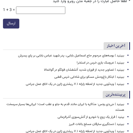
*
لطفا حاصل عبارت را در جعبه متن روبرو وارد کنید
1 + 3 =
ارسال
آخرین اخبار
ببینید | بوسه‌های مرحوم حاج اسماعیل بابایی، پدر شهید عباس بابایی بر پای پسرش
ببینید | عروسک بازی خرس در استخر!
ببینید | تصاویر جدید از فوران شدید آتشفشان فوئگو در گواتمالا
ببینید | ابتکار باغ‌وحش مسکو برای شادابی خرس قطبی
ببینید | ویدئویی جدید از لحظه زلزله ۷.۱ ریشتری ژاپن در یک اتاق عمل جراحی
پربیننده‌ترین
ببینید | جی‌دی ونس: مذاکره با ایران مانند قدم به جلو و عقب است؛ ایرانی‌ها بسیار سرسخت
هستند
بینید | فرار یک زوج با خودرو از آتش‌سوزی آخرالزمانی
ببینید | دستگیری سارقان مسلح باغات البرز
ببینید | ویدئویی جدید از لحظه زلزله ۷.۱ ریشتری ژاپن در یک اتاق عمل جراحی