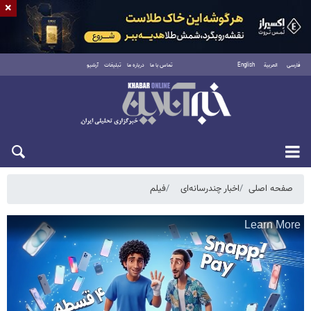
×
فارسی
العربية
English
تماس با ما
درباره ما
تبلیغات
آرشیو
پنجشنبه ۱۵ مرداد ۱۴۰۵
صفحه اصلی
اخبار چندرسانه‌ای
فیلم