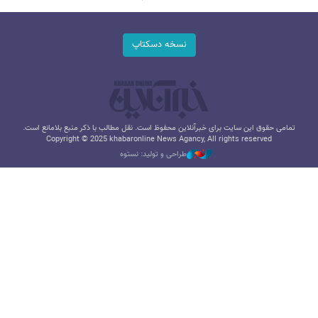
نسخه دسکتاپ
تمامی حقوق این سایت برای خبرآنلاین محفوظ است. نقل مطالب با ذکر منبع بلامانع است.
Copyright © 2025 khabaronline News Agancy, All rights reserved
طراحی و تولید: نستوه