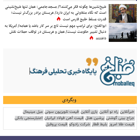
شیخ‌نشین‌ها چگونه فکر می‌کنند؟/ مسجدجامعی: عمان تنها شیخ‌نشینی
است که نگاه متفاوتی به ایران دارد/ عربستان برادر بزرگ‌تر نیست؛
قدرت مسلط خلیج فارس است
ابوالفتح: برای ترامپ مهم نیست تاج بر سر کار باشد یا عمامه/ آمریکا به
دنبال تغییر حکومت نیست/ عمان و عربستان در توقف حملات نقش
داشتند
وبگردی
خبرآنلاین
راه نو آنلاین
بازی آنلاین
قیمت تلویزیون سونی
مبل مینیمال
جراح بینی گوشتی
پرشین هتل
قیمت آهن فولاد ایرانیان
اعتبارسنجی بانکی
قیمت طلا امروز
بلیط قطار
شرکت رادوکو
قیمت پروفیل