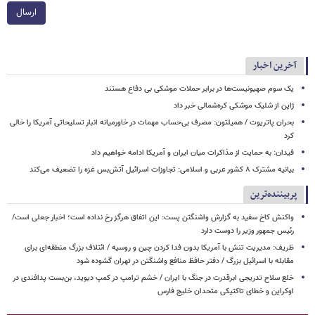
ارسال
آخرین اخبار
یک‌ سوم صهیونیست‌ها در برابر حملات موشکی بی دفاع هستند
ژاپن از شلیک موشکی کره‌شمالی خبر داد
بحران پاتریوت / همیلتون: مصرف بی‌حساب مهمات در خاورمیانه انبار تسلیحاتی آمریکا را خالی
کرد
فیدان: به حمایت از مذاکرات میان ایران و آمریکا ادامه خواهیم داد
بیانیه مشترک ۸ کشور عربی و اسلامی: تجاوزات اسرائیل آتش‌بس غزه را تضعیف می‌کند
پربیننده‌ترین
واکنش کاخ سفید به گزارش واشنگتن پست: این اتفاق هرگز رخ نداده است؛ اخبار جعلی است/
رئیس جمهور وزیر را دوست دارد
ظریف: مدیریت تنش با آمریکا بدون فدا کردن چین و روسیه / ائتلاف بزرگ منطقه‌ای برای
مقابله با اسرائیل بزرگ / دفتر حافظ منافع واشنگتن در تهران گشوده شود
خلع سلاح تدریجی ابرقدرت در جنگ با ایران / خشم ترامپ در کمپ دیوید، بن‌بست پدافندی در
اوکراین و خطای تاکتیکی متحدان خلیج فارس