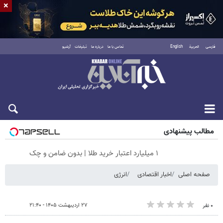
×
فارسی
العربية
English
تماس با ما
درباره ما
تبلیغات
آرشیو
شنبه ۱۷ مرداد ۱۴۰۵
مطالب پیشنهادی
۱ میلیارد اعتبار خرید طلا | بدون ضامن و چک
صفحه اصلی
اخبار اقتصادی
انرژی
۲۷ اردیبهشت ۱۴۰۵ - ۲۱:۴۰
۰ نفر