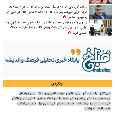
سناتور آمریکایی خواهان ارسال اسلحه برای شورش در ایران شد / تد
کروز: فرقی نمی‌کند پسر شاه روی کار بیاید یا مریم رجوی، هر کسی جز
جمهوری اسلامی
«پیمان مکه» و آرایش جدید منطقه / ائتلاف نظامی جدید اسلامی چه
پیامی برای تهران دارد؟ / مثلث ریاض، آنکارا و اسلام‌آباد علیه خلاء
امنیتی غرب
وبگردی
خبرآنلاین
راه نو آنلاین
بازی آنلاین
قیمت تلویزیون سونی
مبل مینیمال
جراح بینی گوشتی
پرشین هتل
قیمت آهن فولاد ایرانیان
اعتبارسنجی بانکی
قیمت طلا امروز
بلیط قطار
شرکت رادوکو
قیمت پروفیل
سایت یوتوتایمز
خرید اکانت chatgpt