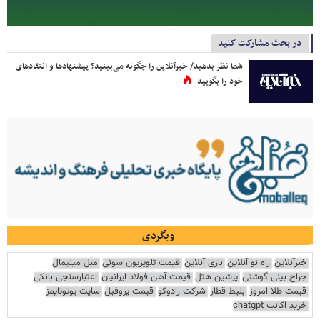
در بحث مشارکت کنید
شما نظر بدهید/ خبرآنلاین را چگونه می‌بینید؟ پیشنهادها و انتقادهای
خود را بگویید
وبگردی
خبرآنلاین
راه نو آنلاین
بازی آنلاین
قیمت تلویزیون سونی
مبل مینیمال
جراح بینی گوشتی
پرشین هتل
قیمت آهن فولاد ایرانیان
اعتبارسنجی بانکی
قیمت طلا امروز
بلیط قطار
شرکت رادوکو
قیمت پروفیل
سایت یوتوتایمز
خرید اکانت chatgpt