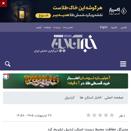
×
فارسی
العربية
English
تماس با ما
درباره ما
تبلیغات
آرشیو
یکشنبه ۱۸ مرداد ۱۴۰۵
صفحه اصلی
اخبار استان ها
اردبیل
۲۷ اردیبهشت ۱۴۰۵ - ۱۹:۵۸
۰ نفر
مدیرکل حفاظت محیط زیست استان اردبیل تشریح کرد