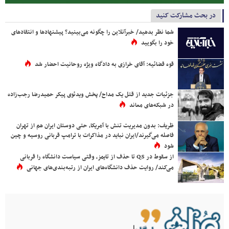
در بحث مشارکت کنید
شما نظر بدهید/ خبرآنلاین را چگونه می‌بینید؟ پیشنهادها و انتقادهای
خود را بگویید
قوه قضائیه: آقای خرازی به دادگاه ویژه روحانیت احضار شد
جزئیات جدید از قتل یک مداح/ پخش ویدئوی پیکر حمیدرضا رجب‌زاده
در شبکه‌های معاند
ظریف: بدون مدیریت تنش با آمریکا، حتی دوستان ایران هم از تهران
فاصله می‌گیرند/ایران نباید در مذاکرات با ترامپ قربانی روسیه و چین
شود
از سقوط در QS تا حذف از تایمز، وقتی سیاست دانشگاه را قربانی
می‌کند/ روایت حذف دانشگاه‌های ایران از رتبه‌بندی‌های جهانی