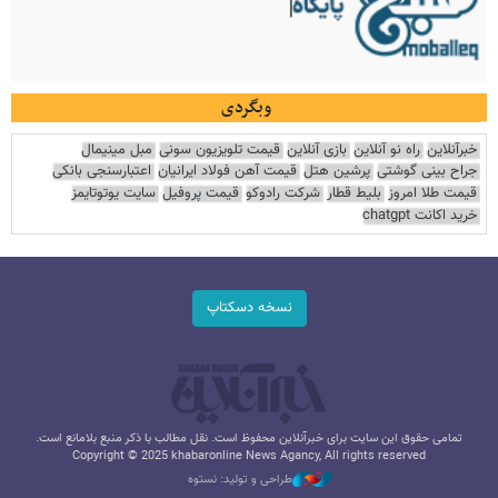
وبگردی
خبرآنلاین
راه نو آنلاین
بازی آنلاین
قیمت تلویزیون سونی
مبل مینیمال
جراح بینی گوشتی
پرشین هتل
قیمت آهن فولاد ایرانیان
اعتبارسنجی بانکی
قیمت طلا امروز
بلیط قطار
شرکت رادوکو
قیمت پروفیل
سایت یوتوتایمز
خرید اکانت chatgpt
نسخه دسکتاپ
تمامی حقوق این سایت برای خبرآنلاین محفوظ است. نقل مطالب با ذکر منبع بلامانع است.
Copyright © 2025 khabaronline News Agancy, All rights reserved
طراحی و تولید: نستوه