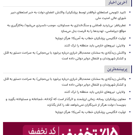
آخرین اخبار
تایید تلویحی استعفای ذوالقدر توسط پزشکیان/ واکنش اعضای دولت به خبر استعفای دبیر
شورای عالی امنیت ملی
عطریانفر: بی‌تردید فحاشی و سنگ‌اندازی به مسئولان، موجب دلسردی می‌شود/ به‌کارگیری به
موقع دیپلماسی، تهدیدها را به فرصت بدل می‌سازد
توئیت انگلیسی پزشکیان خطاب به آمریکا؛ هرگز دوباره!
ولایتی: نیروهای خارجی باید منطقه را ترک کنند
واکنش زیدآبادی به سخنان محمدباقر خرازی درباره برخورد با بی‌حجابی/ به صراحت دستور به قتل
و کشتار شهروندان و اشغال دوایر دولتی داده است
پربیننده‌ترین
واکنش زیدآبادی به سخنان محمدباقر خرازی درباره برخورد با بی‌حجابی/ به صراحت دستور به قتل
و کشتار شهروندان و اشغال دوایر دولتی داده است
ولایتی: نیروهای خارجی باید منطقه را ترک کنند
معاون پزشکیان: رسانه، زمانی ارزشمند و اثرگذار است که آزادانه، شجاعانه و مسئولانه بگوید و
بنویسد/ دولت هرگز از خبرنگاران نمی‌خواهد نقد را کنار بگذارند
توئیت انگلیسی پزشکیان خطاب به آمریکا؛ هرگز دوباره!