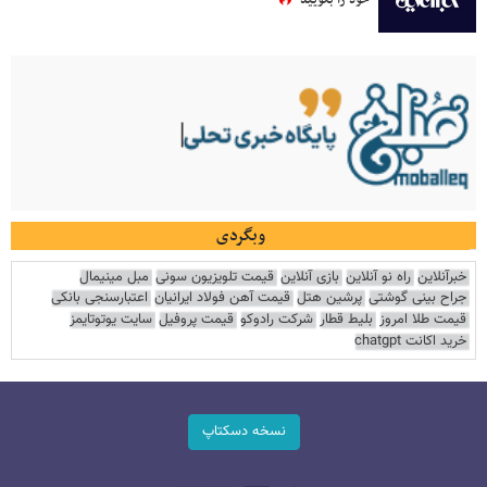
وبگردی
خبرآنلاین
راه نو آنلاین
بازی آنلاین
قیمت تلویزیون سونی
مبل مینیمال
جراح بینی گوشتی
پرشین هتل
قیمت آهن فولاد ایرانیان
اعتبارسنجی بانکی
قیمت طلا امروز
بلیط قطار
شرکت رادوکو
قیمت پروفیل
سایت یوتوتایمز
خرید اکانت chatgpt
نسخه دسکتاپ