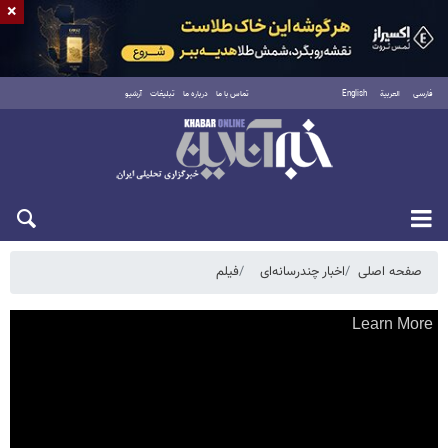
×
فارسی
العربية
English
تماس با ما
درباره ما
تبلیغات
آرشیو
جمعه ۱۶ مرداد ۱۴۰۵
صفحه اصلی
اخبار چندرسانه‌ای
فیلم