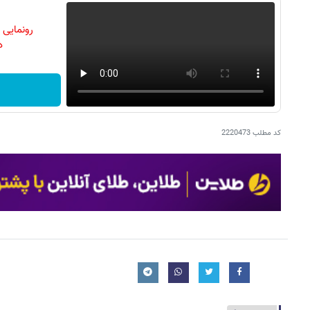
رونمایی
دن
کد مطلب
2220473