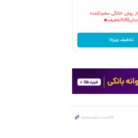
 از روش خانگی سفیدکننده
دان50%تخفیف🔥
تخفیف ویژه!