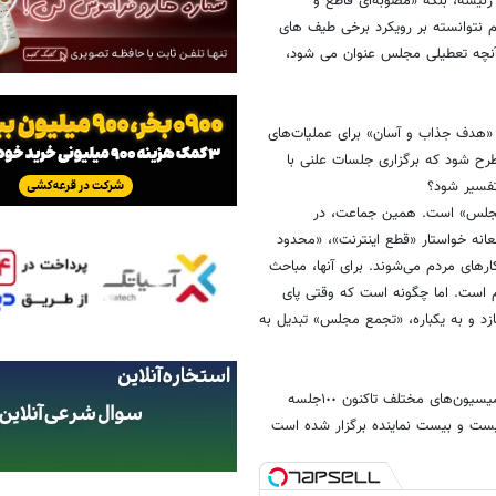
ئیسه، بلکه «مصوبه‌ای قاطع و
م نتوانسته بر رویکرد برخی طیف های
ز آنچه تعطیلی مجلس عنوان می شود،
 «هدف جذاب و آسان» برای عملیات‌های
رح شود که برگزاری جلسات علنی با
ی مجلس» است. همین جماعت، در
عانه خواستار «قطع اینترنت»، «محدود
رهای مردم می‌شوند. برای آنها، مباحث
 است. اما چگونه است که وقتی پای
گ می‌بازد و به یکباره، «تجمع مجلس» تبدیل به
ادعای تعطیلی مجلس در حالی مطرح می‌شود که از ابتدا آتش بس تاکنون کمیسیون‌های مختلف تاکنون ١٠٠جلسه
ویست و بیست نماینده برگزار شده است