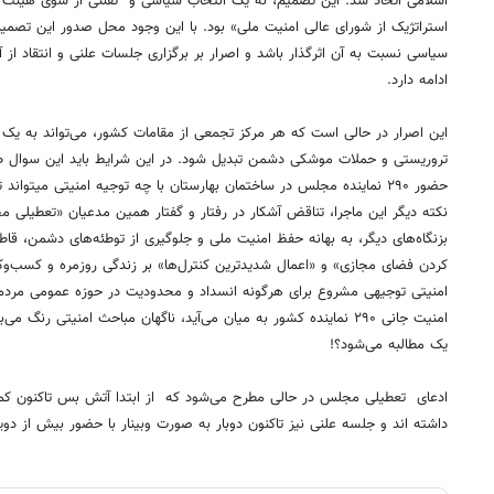
اسلامی اتخاذ شد. این تصمیم، نه یک انتخاب سیاسی و تفننی از سوی هیئت ر
استراتژیک از شورای عالی امنیت ملی» بود. با این وجود محل صدور این تصمی
سیاسی نسبت به آن اثرگذار باشد و اصرار بر برگزاری جلسات علنی و انتقاد ا
ادامه دارد.
این اصرار در حالی است که هر مرکز تجمعی از مقامات کشور، می‌تواند به یک
تروریستی و حملات موشکی دشمن تبدیل شود. در این شرایط باید این سوال ط
حضور ۲۹۰ نماینده مجلس در ساختمان بهارستان با چه توجیه امنیتی میتواند تفسیر شود؟
نکته دیگر این ماجرا، تناقض آشکار در رفتار و گفتار همین مدعیان «تعطیل
بزنگاه‌های دیگر، به بهانه حفظ امنیت ملی و جلوگیری از توطئه‌های دشمن، قاط
کردن فضای مجازی» و «اعمال شدیدترین کنترل‌ها» بر زندگی روزمره و کسب‌وکا
امنیتی توجیهی مشروع برای هرگونه انسداد و محدودیت در حوزه عمومی مردم
امنیت جانی ۲۹۰ نماینده کشور به میان می‌آید، ناگهان مباحث امنیتی رن
یک مطالبه می‌شود؟!
داشته اند و جلسه علنی نیز تاکنون دوبار به صورت وبینار با حضور بیش از د