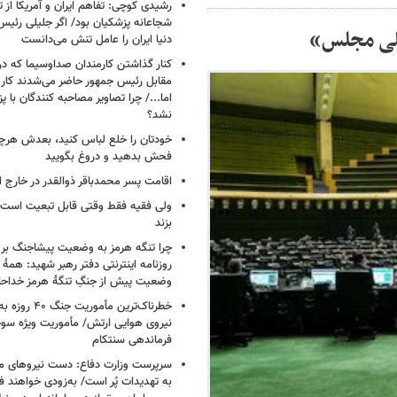
رشیدی کوچی: تفاهم ایران و آمریکا از
شجاعانه پزشکیان بود/ اگر جلیلی رئیس
طیلی مجلس»
دنیا ایران را عامل تنش می‌دانست
کنار گذاشتن کارمندان صداوسیما که در
مقابل رئیس جمهور حاضر می‌شدند کا
اما.../ چرا تصاویر مصاحبه کنندگان با 
نشد؟
خودتان را خلع لباس کنید، بعدش هرچ
فحش بدهید و دروغ بگویید
اقامت پسر محمدباقر ذوالقدر در خارج ا
ولی فقیه فقط وقتی قابل تبعیت است ک
بزند
چرا تنگه هرمز به وضعیت پیشاجنگ بر
روزنامه اینترنتی دفتر رهبر شهید: همۀ دن
وضعیت پیش از جنگِ تنگۀ هرمز خداحا
خطرناک‌ترین مأمو
فرماندهی سنتکام
سرپرست وزارت دفاع: دست نیروهای م
به تهدیدات پُر است/ به‌زودی خواهند ف