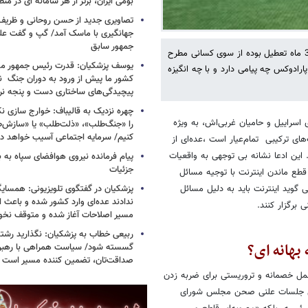
بومی ایران، برتر از هر سامانه ای در م
تصاویری جدید از حسن روحانی و ظریف
جهانگیری با ماسک آمد/ گپ و گفت عل
جمهور سابق
انتقاد از تعطیلی جلسات علنی مجلس و طرح این اتهام که مجلس نزدیک به 3 ماه تعطیل بوده از سوی کسانی مطرح
یوسف پزشکیان: قدرت رئیس‌ جمهور م
ارادوکس چه پیامی دارد و با چه انگیزه
کشور ما پیش از ورود به دوران جنگ نیز
پیچیدگی‌های ساختاری دست و پنجه نرم 
چهره نزدیک به قالیباف: خوارج سازی نکن
اسراییل و حامیان غربی‌اش، به ویژه
را «جنگ‌طلب»، «ذلت‌طلب» یا «سازش
کنیم/ سرمایه اجتماعی آسیب خواهد دید
ای ترکیبی تمام‌عیار است ،عده‌ای از
این ادعا نشانه بی توجهی به واقعیات
پیام فرمانده نیروی هوافضای سپاه به
جزئیات
ع ماندن اینترنت با توجیه مسائل
پزشکیان در گفتگوی تلویزیونی: همسایگا
 گوید اینترنت باید به دلیل مسائل
ندادند عده‌ای وارد کشور شده و باعث
مسیر اصلاحات آغاز شده و متوقف نخو
ربیعی خطاب به پزشکیان: نگذارید رشته
بهانه ای؟
گسسته شود/ سیاست همراهی با رهبری
صداقت‌تان، تضمین کننده مسیر است
چ عمل خصمانه و تروریستی برای ضربه زدن
لیق جلسات علنی صحن مجلس شورای