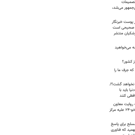
 تصمیمات
‌جمهور می‌شد،
 پوست خبرنگار
ر صحیحی است
پزشکیان منتشر
ه می‌خواهید
ز کشور؟
ه جرف ما را
 نخواهد گشت؟/
یا باید با
فظی کنند
ریت جنگ ۴۰ روزه به روایت معاون
نیروی هوایی ارتش/ مأموریت ویژه سوخو-۲۴ علیه مرکز
سلح برای پاسخ
همید که فناوری