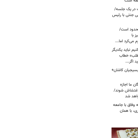
نطقه است
 در یک جلسه/
ی جنتی با رئیس
حدود است/
 با
می‌کرد اما...
یم نباید یکدیگر
‌طلب» خطاب
 اگر...
 بسیجیان کاشان+
ن ما اجازه
 اغتشاش شوند/
اهد شد
 وفاق با جامعه
، با همان