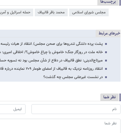
برچسب‌ها
مجلس شورای اسلامی
محمد باقر قالیباف
حمله اسرائیل و آمریک
خبرهای مرتبط
پشت پرده دلتنگی تندروها برای صحن مجلس/ انتقاد از هیات رئیس
خانه ملت در روزگار جنگ؛ خاموش یا چراغ خاموش؟/ اخلاقی امیری: 
میرتاج‌الدینی: نطق قالیباف در دفاع از شأن مجلس بود نه تسویه‌ حس
انتقاد روزنامه نزدیک به قالیباف از امضای طومار ۲۰۹ نماینده درباره قانون عفاف وحجاب/…
در نشست غیرعلنی مجلس چه گذشت؟
نظر شما