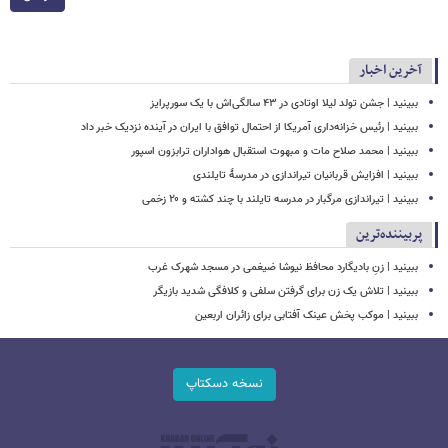
آخرین اخبار
ببینید | جشن تولد لیلا اوتادی در ۴۳ سالگی‌اش با یک سورپرایز
ببینید | رئیس خزانه‌داری آمریکا از احتمال توافق با ایران در آینده نزدیک خبر داد
ببینید | محمد صلاح مات و مبهوت استقبال هواداران ترابزون اسپور
ببینید | افزایش قربانیان تیراندازی در مدرسۀ تایلندی
ببینید | تیراندازی مرگبار در مدرسه‌ تایلند با چند کشته و ۲۰ زخمی
پربیننده‌ترین
ببینید | زنِ بادیگارد محافظ نیوشا ضیغمی در مسجد شهرک غرب
ببینید | تلاش یک زن برای گرفتن سلفی و کلافگی شدید بازیگر
ببینید | موکب پخش عینک آفتابی برای زائران اربعین
نسخه دسکتاپ