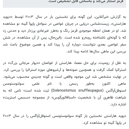
قرمز استتار می‌کند و به‌سختی قابل تشخیص است.
به گزارش خبرآنلاین، این گونه برای نخستین بار در سال ۲۰۰۳ توسط «دیوید
هاراستی»، زیست‌شناس دریایی در جریان غواصی در سواحل پاپوآ گینه نو مشاهده
شد. او در همان لحظه موجودی قرمز رنگ و به‌طرز غیرعادی پرزدار دید و حدس زد
که با گونه‌ای ناشناخته روبه‌رو شده است. بااین‌حال، پس از آن مشاهده، در شش
سفر غواصی بعدی نتوانست دوباره آن را پیدا کند و همین موضوع باعث شد
بررسی این ماهی سال‌ها ادامه پیدا کند.
به نقل از زومیت، برای حل معما، هاراستی از غواصان «دیوار مرجانی بزرگ» در
استرالیا کمک گرفت و همچنین نمونه‌ها و آرشیوهای موزه استرالیا را بررسی کرد.
در نهایت مشخص شد این موجود واقعی است و گونه جدیدی محسوب می‌شود.
ماهی اکنون به‌طور رسمی با نام علمی سولنوستومس
اسنوفل‌آپاگس (Solenostomus snuffleupagus) ثبت شده است؛ نامی که به
شباهت ظاهری آن با شخصیت «اسنافالوپگوس» از مجموعه «سسمی استریت»
اشاره دارد.
دیوید هاراستی نخستین بار گونه سولنوستومس اسنوفل‌آپاگس را در سال ۲۰۰۳
در پاپوآ گینه نو مشاهده کرد.