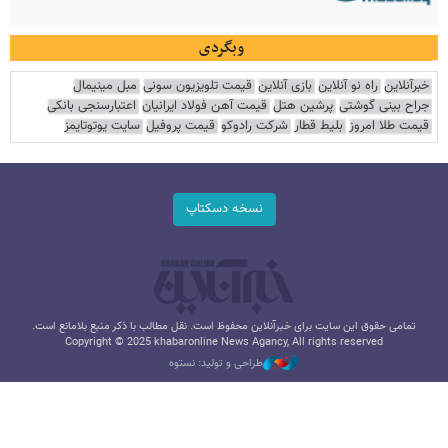
وبگردی
خبرآنلاین
راه نو آنلاین
بازی آنلاین
قیمت تلویزیون سونی
مبل مینیمال
جراح بینی گوشتی
پرشین هتل
قیمت آهن فولاد ایرانیان
اعتبارسنجی بانکی
قیمت طلا امروز
بلیط قطار
شرکت رادوکو
قیمت پروفیل
سایت یوتوتایمز
نسخه دسکتاپ
تمامی حقوق این سایت برای خبرآنلاین محفوظ است. نقل مطالب با ذکر منبع بلامانع است.
Copyright © 2025 khabaronline News Agancy, All rights reserved
طراحی و تولید: نستوه