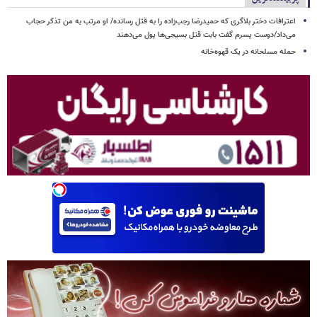
اعترافات دختر بلاگری که حمیدرضا رجب‌زاده را به قتل رسانده/ او مرتب به من تذکر حجاب
می‌داد/دوست پسرم گفت بابت قتل بسیجی‌ها پول می‌دهند
حمله مسلحانه در یک قهوه‌خانه