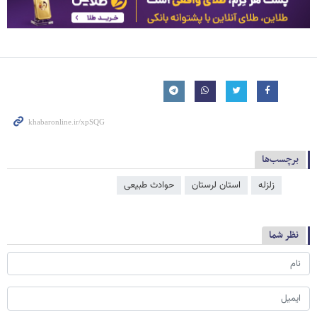
برچسب‌ها
زلزله
استان لرستان
حوادث طبیعی
نظر شما