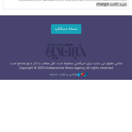
خرید اکانت chatgpt
نسخه دسکتاپ
تمامی حقوق این سایت برای خبرآنلاین محفوظ است. نقل مطالب با ذکر منبع بلامانع است.
Copyright © 2025 khabaronline News Agancy, All rights reserved
طراحی و تولید: نستوه