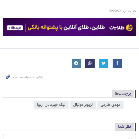
کد مطلب
2220520
برچسب‌ها
مهدی طارمی
لژیونر فوتبال
لیگ قهرمانان اروپا
نظر شما