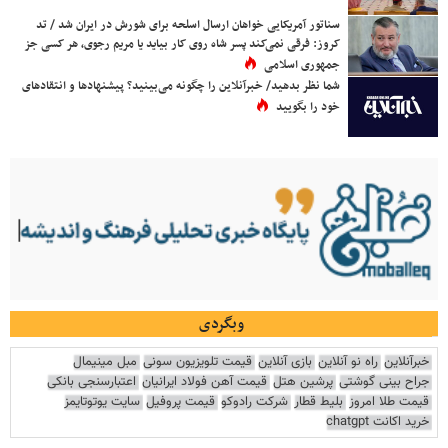
سناتور آمریکایی خواهان ارسال اسلحه برای شورش در ایران شد / تد
کروز: فرقی نمی‌کند پسر شاه روی کار بیاید یا مریم رجوی، هر کسی جز
جمهوری اسلامی
شما نظر بدهید/ خبرآنلاین را چگونه می‌بینید؟ پیشنهادها و انتقادهای
خود را بگویید
وبگردی
خبرآنلاین
راه نو آنلاین
بازی آنلاین
قیمت تلویزیون سونی
مبل مینیمال
جراح بینی گوشتی
پرشین هتل
قیمت آهن فولاد ایرانیان
اعتبارسنجی بانکی
قیمت طلا امروز
بلیط قطار
شرکت رادوکو
قیمت پروفیل
سایت یوتوتایمز
خرید اکانت chatgpt