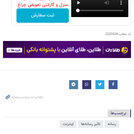
منزل و گارانتی تعویض چراغ
40 وات بخر
ثبت سفارش
کد مطلب
2220534
برچسب‌ها
رسانه
تاثیر رسانه‌ها
اینترنت