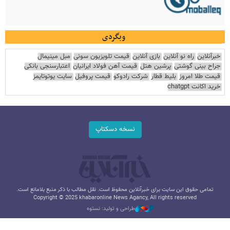
وبگردی
خبرآنلاین
راه نو آنلاین
بازی آنلاین
قیمت تلویزیون سونی
مبل مینیمال
جراح بینی گوشتی
پرشین هتل
قیمت آهن فولاد ایرانیان
اعتبارسنجی بانکی
قیمت طلا امروز
بلیط قطار
شرکت رادوکو
قیمت پروفیل
سایت یوتوتایمز
خرید اکانت chatgpt
نسخه دسکتاپ
تمامی حقوق این سایت برای خبرآنلاین محفوظ است. نقل مطالب با ذکر منبع بلامانع است.
Copyright © 2025 khabaronline News Agancy, All rights reserved
طراحی و تولید: نستوه