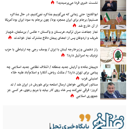
نشست خبری فردا می‌پرسیدید؟
ابوالفتح: حتی زمانی که می‌گوییم مذاکره نمی‌کنیم، در حال مذاکره
هستیم/ برجام برای ایران معجزه بود/ چون برجام به سود ایران بود آمریکا
از آن خارج شد
نماز جماعت سران ترکیه، عربستان و پاکستان + عکس / بن‌سلمان، شهباز
شریف و اردوغان پس از امضای پیمان دفاع مشترک نماز خواندند
راز دشمنی وزیرخارجه لبنان با ایران / یوسف رجی چه ارتباطی با حزب
نزدیک به اسرائیل دارد؟
«پیمان مکه» و آرایش جدید منطقه / ائتلاف نظامی جدید اسلامی چه
پیامی برای تهران دارد؟ / مثلث ریاض، آنکارا و اسلام‌آباد علیه خلاء
امنیتی غرب
سناتور آمریکایی خواهان ارسال اسلحه برای شورش در ایران شد / تد
کروز: فرقی نمی‌کند پسر شاه روی کار بیاید یا مریم رجوی، هر کسی جز
جمهوری اسلامی