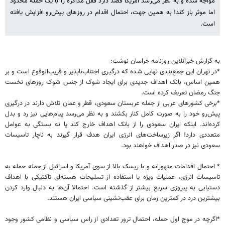
مواجه شده و به نظر می‌رسد آمریکا قصد دارد قفل مذاکره را با یک حمله محدود
اما موثر باز کند! به همین جهت، احتمال اقدام در روزهای پیش‌رو افزایش یافته
است.
به گزارش خبرآنلاین روزنامه خراسان نوشت:
*در تهران این جمع‌بندی نهایی شده که درگیری اجتناب‌ناپذیر و قریب‌الوقوع است و بر
همین اساس، بانک اهداف جدیدی برای ایجاد شوک از جنس شوک روزهای نخست
جنگ رمضان تعریف کرده است.
*برخی کشورهای عربی از جمله عربستان سعودی، قطر و عمان تلاش دارند در درگیری
پیش‌رو خود را به صورت کامل کنار بکشند و به نظر می‌رسد پیام‌هایی نیز رد و بدل
کرده‌اند. اینکه ایران سعودی را از بانک اهداف خارج کند یا نه بستگی به عوامل
متعددی دارد! اگر زیرساخت‌های انرژی ایران هدف قرار گیرند به ناچار تاسیسات
سعودی نیز در صدر اهداف خواهند بود.
* احتمال اقدامات متهورانه ‌و با ریسک بالا از سوی آمریکا و اسرائیل از جمله حمله به
تاسیسات انرژی، عملیات ویژه یا استفاده از تسلیحات هسته‌ای تاکتیکی با اهداف
دستیابی به پیروزی سریع بیشتر از گذشته است. احتمالا آن‌ها به دنبال وارد کردن
بیشترین درد در کمترین زمان برای عقب‌نشینی سیاسی ایران هستند.
*اگرچه در موج اول حمله، احتمال ترور تعدادی از راس سیاسی و نظامی کشور وجود