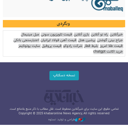
وبگردی
خبرآنلاین
راه نو آنلاین
بازی آنلاین
قیمت تلویزیون سونی
مبل مینیمال
جراح بینی گوشتی
پرشین هتل
قیمت آهن فولاد ایرانیان
اعتبارسنجی بانکی
قیمت طلا امروز
بلیط قطار
شرکت رادوکو
قیمت پروفیل
سایت یوتوتایمز
خرید اکانت chatgpt
نسخه دسکتاپ
تمامی حقوق این سایت برای خبرآنلاین محفوظ است. نقل مطالب با ذکر منبع بلامانع است.
Copyright © 2025 khabaronline News Agancy, All rights reserved
طراحی و تولید: نستوه