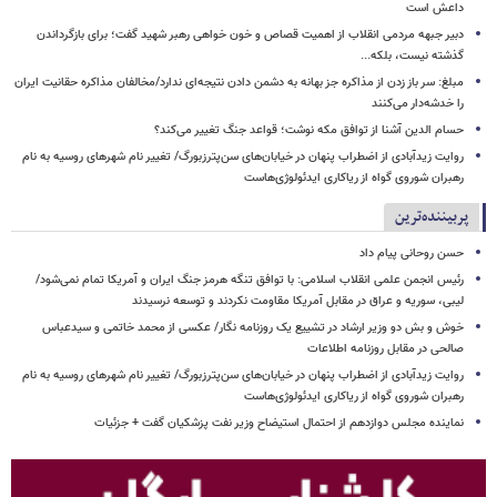
داعش است
دبیر جبهه مردمی انقلاب از اهمیت قصاص و خون خواهی رهبر شهید گفت؛ برای بازگرداندن
گذشته نیست، بلکه...
مبلغ: سر باز زدن از مذاکره‌ جز بهانه به دشمن دادن نتیجه‌ای ندارد/مخالفان مذاکره حقانیت ایران
را خدشه‌دار می‌کنند
حسام الدین آشنا از توافق مکه نوشت؛ قواعد جنگ تغییر می‌کند؟
روایت زیدآبادی از اضطراب پنهان در خیابان‌های سن‌پترزبورگ/ تغییر نام شهرهای روسیه به نام
رهبران شوروی گواه از ریاکاری ایدئولوژی‌هاست
پربیننده‌ترین
حسن روحانی پیام داد
رئیس انجمن علمی انقلاب اسلامی: با توافق تنگه هرمز جنگ ایران و آمریکا تمام نمی‌شود/
لیبی، سوریه و عراق در مقابل آمریکا مقاومت نکردند و توسعه نرسیدند
خوش و بش دو وزیر ارشاد در تشییع یک روزنامه نگار/ عکسی از محمد خاتمی و سیدعباس
صالحی در مقابل روزنامه اطلاعات
روایت زیدآبادی از اضطراب پنهان در خیابان‌های سن‌پترزبورگ/ تغییر نام شهرهای روسیه به نام
رهبران شوروی گواه از ریاکاری ایدئولوژی‌هاست
نماینده مجلس دوازدهم از احتمال استیضاح وزیر نفت پزشکیان گفت + جزئیات