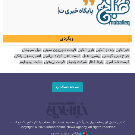
وبگردی
خبرآنلاین
راه نو آنلاین
بازی آنلاین
قیمت تلویزیون سونی
مبل مینیمال
جراح بینی گوشتی
پرشین هتل
قیمت آهن فولاد ایرانیان
اعتبارسنجی بانکی
قیمت طلا امروز
بلیط قطار
شرکت رادوکو
قیمت پروفیل
سایت یوتوتایمز
نسخه دسکتاپ
تمامی حقوق این سایت برای خبرآنلاین محفوظ است. نقل مطالب با ذکر منبع بلامانع است.
Copyright © 2025 khabaronline News Agancy, All rights reserved
طراحی و تولید: نستوه