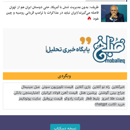
ظریف: بدون مدیریت تنش با آمریکا، حتی دوستان ایران هم از تهران
فاصله می‌گیرند/ایران نباید در مذاکرات با ترامپ قربانی روسیه و چین
شود
وبگردی
خبرآنلاین
راه نو آنلاین
بازی آنلاین
قیمت تلویزیون سونی
مبل مینیمال
جراح بینی گوشتی
پرشین هتل
قیمت آهن فولاد ایرانیان
اعتبارسنجی بانکی
قیمت طلا امروز
بلیط قطار
شرکت رادوکو
قیمت پروفیل
سایت یوتوتایمز
خرید اکانت chatgpt
نسخه دسکتاپ