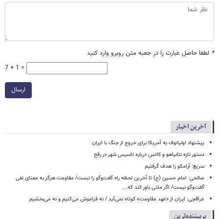
*
لطفا حاصل عبارت را در جعبه متن روبرو وارد کنید
7 + 1 =
ارسال
آخرین اخبار
پیشنهاد اولیانوف به آمریکا برای خروج از جنگ با ایران
دستور تازه نتانیاهو و کاتس درباره تاسیس شهر در رفح
سریع: آرامکو را هدف گرفتیم
صالحی: امام حسین (ع) تا آخرین لحظه راه گفت‌وگو را نبست/ مقاومت هرگز به معنای نفی
گفت‌وگو نیست/ اگر ملتی باور کند که....
عراقچی: ایران از «عهد مقاومت» کوتاه نمی‌آید / نه فراموش می‌کنیم و نه می‌بخشیم
پربیننده‌ترین