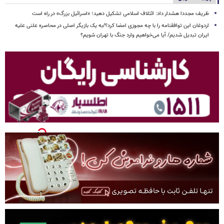
ظریف مجددا هشدار داد: ائتلاف اسلامی تشکیل دهید؛ «اسرائیل بزرگ» در راه است
اردوغان این توافقنامه را با چه مجوزی امضا کرد؟/به یک بازیگر اصلی در محاصره علنی علیه
ایران تبدیل شدیم/ آیا می‌خواهیم وارد جنگ با تهران شویم؟