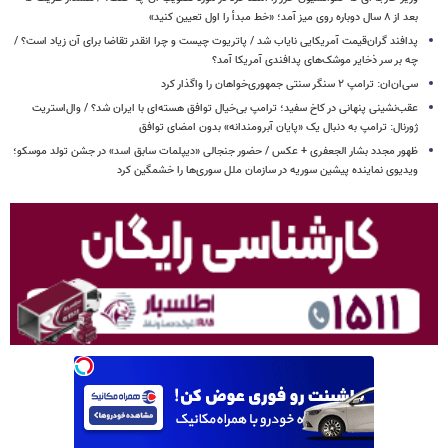
بعد از ۸ سال دوباره روی میز آمد؛ «خط مبدأ را اول تعیین کنید»
پدافند گران‌قیمت آمریکایی نایاب شد / پاتریوت چیست و چرا انقدر تقاضا برای آن زیاد است؟ /
چه بر سر ذخایر موشک‌های پدافندی آمریکا آمد؟
سی‌ان‌ان: ترامپ ۲ سنگر سنتی جمهوری‌خواهان را واگذار کرد
عقب‌نشینی پنهانی در کاخ سفید؛ ترامپ بی‌خیال توافق هسته‌ای با ایران شد؟ / وال‌استریت
ژورنال: ترامپ به دنبال یک «پایان آبرومندانه» بدون امضای توافق
ظهور مجدد بشار الجعفری + عکس / حضور جنجالی «دیپلمات سابق اسد» در جشن تولد موسکو؛
ویدیوی نماینده پیشین سوریه در سازمان ملل سوری‌ها را خشمگین کرد