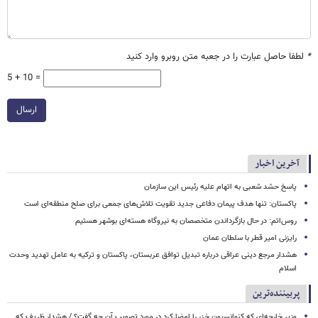
*
لطفا حاصل عبارت را در جعبه متن روبرو وارد کنید
5 + 10 =
ارسال
آخرین اخبار
پاسخ حشد شعبی به اتهام‌ علیه رئیس این سازمان
پاکستان: تنها هدف پیمان دفاعی جدید تقویت تلاش‌های جمعی برای صلح منطقه‌ای است
روس‌اتم: در حال بازگرداندن متخصصان به نیروگاه هسته‌ای بوشهر هستیم
رایزنی امیر قطر با سلطان عمان
هشدار مرجع دینی عراقی درباره تبدیل توافق عربستان، پاکستان و ترکیه به عامل تهدید وحدت
اسلام
پربیننده‌ترین
وزیر خارجه‌ای که کنوانسیون خزر را امضا کرد در مورد تصویب آن چه گفت؟ / هشدار ظریف که