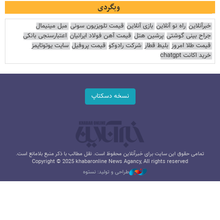
وبگردی
خبرآنلاین
راه نو آنلاین
بازی آنلاین
قیمت تلویزیون سونی
مبل مینیمال
جراح بینی گوشتی
پرشین هتل
قیمت آهن فولاد ایرانیان
اعتبارسنجی بانکی
قیمت طلا امروز
بلیط قطار
شرکت رادوکو
قیمت پروفیل
سایت یوتوتایمز
خرید اکانت chatgpt
نسخه دسکتاپ
تمامی حقوق این سایت برای خبرآنلاین محفوظ است. نقل مطالب با ذکر منبع بلامانع است.
Copyright © 2025 khabaronline News Agancy, All rights reserved
طراحی و تولید: نستوه