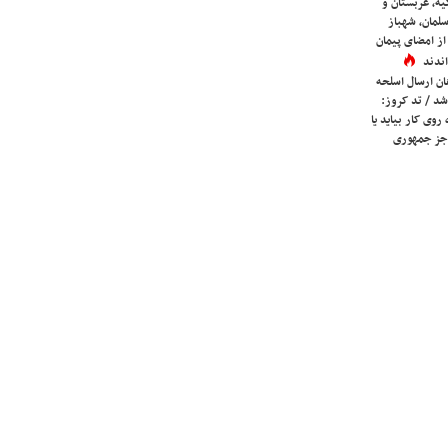
یه، عربستان و
لمان، شهباز
ز امضای پیمان
ندند
ان ارسال اسلحه
شد / تد کروز:
روی کار بیاید یا
جز جمهوری