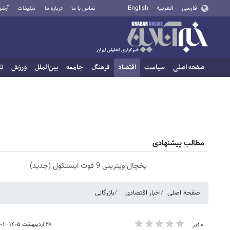
فارسی
العربية
English
تماس با ما
درباره ما
تبلیغات
آرشی
صفحه اصلی
سیاست
اقتصاد
فرهنگ
جامعه
بین‌الملل
ورزش
تا
مطالب پیشنهادی
یخچال ویترینی 9 فوت ایستکول (جدید)
صفحه اصلی
اخبار اقتصادی
بازرگانی
۲۸ اردیبهشت ۱۴۰۵ - ۱۲:۰۱
۰ نفر