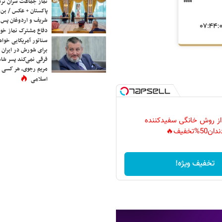
نماز جماعت سران ترک
پاکستان + عکس / بن‌س
شریف و اردوغان پس ا
دفاع مشترک نماز خوا
سناتور آمریکایی خواه
برای شورش در ایران 
فرقی نمی‌کند پسر شاه 
مریم رجوی، هر کسی 
اسلامی
 از روش خانگی سفیدکننده
دان50%تخفیف🔥
تخفیف ویژه!