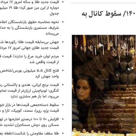
دوباره از این م
قیمت جدید طلا و سکه امروز ۲۸ اردیبهشت ۱۴۰۵/ سقوط کانال به
جدول
نحوه محاسبه حقوق بازنشستگان اعلام
شرایط، مستمری بازنشستگی را به حدا
می‌رساند
جهش بی‌سابقه قیمت طلا؛ رکوردها ش
قیمت جدید طلای جهانی امروز ۱۷ مرداد ۱۴۰۵
مردم توان خرید مرغ را ندارند/ قیمت
از قیمت واقعی شد
واحد جهش کرد
قیمت برنج ایرانی، هندی و پاکستانی رس
کنگری: لوبیاچیتی ارزان‌تر از قیمت تم
می‌رود، اما باز هم مشتری ندارد
سقوط دسته‌جمعی قیمت‌ها در بازار خود
قیمت پژو، ری‌را، سمند، کوییک، تارا و
افزایش ۷۰ تا ۱۰۰ درصدی اجاره‌به
مسکن روی دوش مستاجران تشدید ش
طلا سقف مقاومتی را شکست/نقطه بع