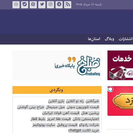
شنبه ۱۷ مرداد ۱۴۰۵
انتشارات
وبلاگ
استان‌ها
وبگردی
خبرآنلاین
راه نو آنلاین
بازی آنلاین
قیمت تلویزیون سونی
مبل مینیمال
جراح بینی گوشتی
پرشین هتل
قیمت آهن فولاد ایرانیان
اعتبارسنجی بانکی
قیمت طلا امروز
بلیط قطار
شرکت رادوکو
قیمت پروفیل
سایت یوتوتایمز
خرید اکانت chatgpt