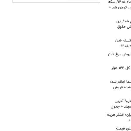
قیمت جدید طلا و سکه امروز ۱۷ مردادماه ۱۴۰۵/ سکه
رز عبور کرد؛ طلا ۱۹ میلیون تومان شد +
 شد/ این
قل حقوق
کسته شد/
 فروش مرغ کمتر
فتح کانال ۵.۵ میلیونی بورس/شاخص کل ۱۲۴ هزار
ما اعلام شد/
ام‌شده فروش
رو/ آخرین
 سهند + جدول
ا در تهران/ فشار هزینه
د
دی قیمت