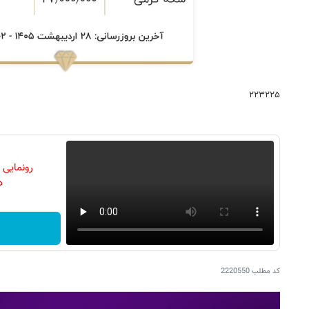
۲۲۳۲۲۵
رونمایی
دن
کد مطلب
2220550