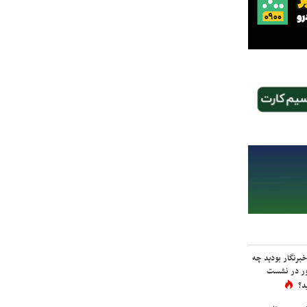
برنگار بودید چه
ور در نشست
د؟