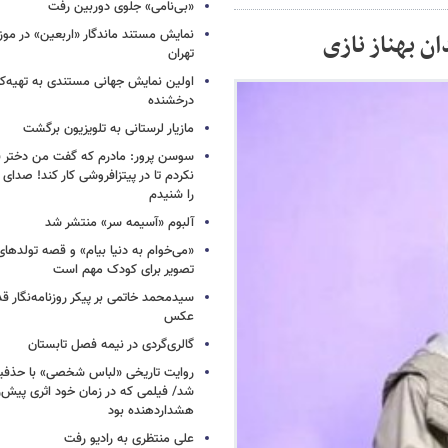
«بی‌نامی» جلوی دوربین رفت
نمایش مستند ماندگار «اربعین» در مو
ن بهناز نازی
تهران
اولین نمایش جهانی مستندی به تهیه‌کن
درخشنده
مازیار لرستانی به تلویزیون برگشت
سوسن پرور: مادرم که گفت من دختر 
نکردم تا در پیتزافروشی کار کند! صد
را شنیدم
آلبوم «آسیمه سر» منتشر شد
«می‌خوام به دنیا بیام» و قصه تولده
تصویر برای کودک مهم است
سیدمحمد خاتمی بر پیکر روزنامه‌نگار قد
عکس
گالری‌گردی در نیمه فصل تابستان
روایت تاریخی «لباس شخصی» با حذفیا
شد/ فیلمی که در زمان خود اثری پیش‌ر
هشداردهنده بود
علی منتظری به رادیو رفت