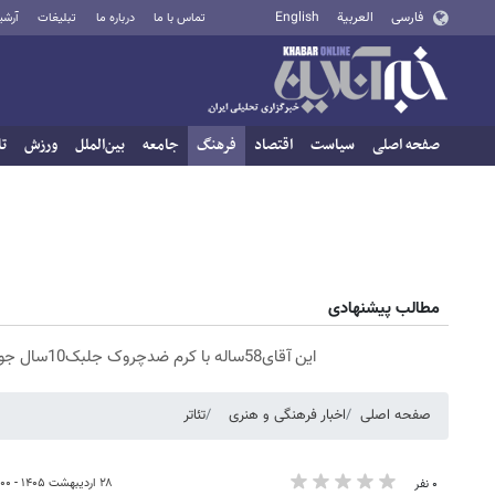
فارسی
العربية
English
تماس با ما
درباره ما
تبلیغات
آرشی
صفحه اصلی
سیاست
اقتصاد
فرهنگ
جامعه
بین‌الملل
ورزش
تا
مطالب پیشنهادی
این آقای58ساله با کرم ضدچروک جلبک10سال جوان شد(سفارش با تخفیف)
صفحه اصلی
اخبار فرهنگی و هنری
تئاتر
۲۸ اردیبهشت ۱۴۰۵ - ۰۹:۰۰
۰ نفر