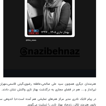
هنرمندان دیگری همچون سید علی صالحی،عاطفه رضوی،گیتی قاسمی،مهران احمد
تیرانداز و.... هم در فضای مجازی به درگذشت بهناز نازی واکنش نشان دادند.
در پیام اتابک نادری مدیر مرکز هنرهای نمایشی هم آمده است:«با اندوهی س
بانوی هنرمند تئاتر، زنده‌یاد بهناز نازی را تسلیت می‌گویم.