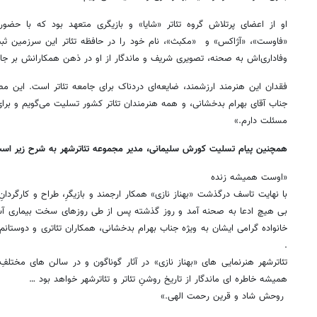
او از اعضای پرتلاش گروه تئاتر «شایا» و بازیگری متعهد بود که با حضور
«فاوست»، «آژاکس» و «مکبث»، نام خود را در حافظه‌ تئاتر این سرزمین ثبت 
وفاداری‌اش به صحنه، تصویری شریف و ماندگار از او در ذهن همکارانش بر ج
فقدان این هنرمند ارزشمند، ضایعه‌ای دردناک برای جامعه تئاتر است. این مصی
جناب آقای بهرام بدخشانی، و همه هنرمندان تئاتر کشور تسلیت می‌گویم و بر
مسئلت دارم.»
همچنین پیام تسلیت کورش سلیمانی، مدیر مجموعه تئاترشهر به شرح زیر اس
«اوست همیشه زنده
با نهایت تاسف درگذشت «بهناز نازی» همکار ارجمند و بازیگرِ، طراح و کارگردان
بی هیچ ادعا به صحنه آمد و روز گذشته پس از طی روزهای سخت بیماری آسما
خانواده گرامی ایشان به ویژه جناب بهرام بدخشانی، همکاران تئاتری و دوستان
.
تئاترشهر هنرنمایی های «بهناز نازی» در آثار گوناگون و در سالن های مختلفِ 
همیشه خاطره ای ماندگار از تاریخ روشنِ تئاتر و تئاترشهر خواهد بود …
روحش شاد و قرین رحمت الهی.»