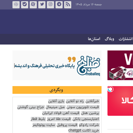
جمعه ۱۶ مرداد ۱۴۰۵
انتشارات
وبلاگ
استان‌ها
وبگردی
خبرآنلاین
راه نو آنلاین
بازی آنلاین
قیمت تلویزیون سونی
مبل مینیمال
جراح بینی گوشتی
پرشین هتل
قیمت آهن فولاد ایرانیان
اعتبارسنجی بانکی
قیمت طلا امروز
بلیط قطار
شرکت رادوکو
قیمت پروفیل
سایت یوتوتایمز
خرید اکانت chatgpt