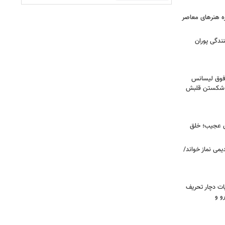
زه هنرهای معاصر
ندگی پوران
فوق‌ لیسانس
ای شکستن قلبش
ای عجیب؛ خلق
یمی نماز خواند/
ت دچار تحریف
و و