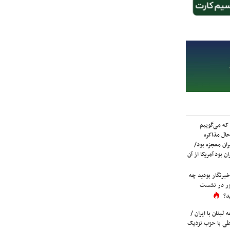
که می‌گوییم
حال مذاکره
ران معجزه بود/
ن بود آمریکا از آن
برنگار بودید چه
ور در نشست
د؟
لبنان با ایران /
ی با حزب نزدیک