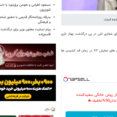
مسعود اطیابی و هومن برق‌نورد با «ن
تلویزیون
بدرقه روزنامه‌نگار قدیمی با حضور ش
 شده است.
و فرهنگی
پیام تسلیت معاون وزیر برای درگذشت ا
فضای مجازی اش در پی درگذشت بهناز نازی
قاسم‌زاده
تو را با ایام دانشجویی لبریز از شوق زندگی به یاد می آورم. در کنار هم کلاسی های نمایش ۷۳ در زمان قد کشیدن ها
 از روش خانگی سفیدکننده
دان50%تخفیف🔥