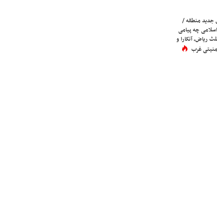
 جدید منطقه /
اسلامی چه پیامی
لث ریاض، آنکارا و
 امنیتی غرب