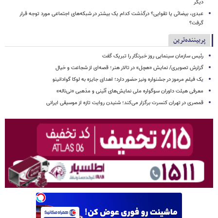
دیگر
عبدی، بیضائی یا تقوایی؟ درگذشت کدام یک بیشتر در شبکه‌های اجتماعی مورد توجه قرار
گرفت؟
پربیننده‌ترین
رئیس سازمان سینمایی روز خبرنگار را تبریک گفت
گزارش تصویری/ نمایش «هچل» در تالار هنر؛ قصه‌ای از شجاعت و خیال
یک فیلم مرموز در جشنواره ونیز حضور دارد؛ اهدای جایزه به لوکا گوادانینو
معرفی هیئت داوران سوگواره ملی نمایش‌های آئینی و مذهبی «نی‌ناله»
قمصری در تهران کنسرت برگزار می‌کند؛ شنیدن روایت تازه از موسیقی ایرانی