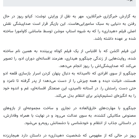
به گزارش خبرگزاری خبرآنلاین، مهر به نقل از ورایتی نوشت: کیانو ریوز در حال
رفتن به دنیایی به سبک سامورایی‌هاست. این بازیگر قرار است صداپیشگی نقش
اصلی فیلم «هیداری» را که به شیوه استاپ موشن توسط ماساشی کاوامورا ساخته
شده بر عهده داشته باشد.
این فیلم اکشن که با اقتباس از یک فیلم کوتاه پربیننده به همین نام ساخته
شده، روایت‌هایی از زندگی جینگورو هیداری، هنرمند افسانه‌ای دوران ادو، را تصویر
می‌کند که صداپیشگی‌اش را ریوز انجام می‌دهد.
جینگورو از سوی افرادی که ناامیدانه به دنبال پنهان کردن اسرار بازسازی قلعه ادو
هستند، خیانت دیده و همه چیزش را از دست می‌دهد؛ از پدر گرفته تا نامزد و
حتی دست راستش را. در آستانه ناامیدی، این صنعتگر افسانه‌ای، غم و اندوه خود
را به انگیزه‌ای تسلیم‌ناپذیر برای انتقام بدل می‌کند.
جینگورو با مهارت‌های خارق‌العاده در نجاری و ساخت مجموعه‌ای از بازوهای
مصنوعی مکانیکی کشنده، به سوی عدالت می‌رود و در نهایت با همراه وفادارش،
در داستانی جذاب از انتقام و خودشناسی با دشمنانش روبه‌رو می‌شود.
ریوز در حالی که از مفهومی که شخصیت «هیداری» در داستان دارد هیجان‌زده