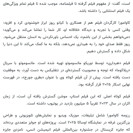
‌است، گفت: از مفهوم فیلم گرفته تا فیلمنامه، موجب شده تا فیلم تمام ویژگی‌های
یک فیلم استثنایی را داشته باشد.
کاوامورا کارگردان فیلم هم از همکاری با کیانو ریوز ابراز خوشنودی کرد و افزود:
وقتی کسی با تجربه و دیدگاه خلاقانه او، کار شما را تماشا می‌کند و می‌گوید؛
«می‌خواهم بخشی از این باشم»، یک احساس باورنکردنی به انسان منتقل می‌شود.
ریوز فقط صدای خود را به هیداری نمی‌دهد، بلکه به ما کمک می‌کند تا این دنیا را
شکل داده و گسترش دهیم.
فیلم «هیداری» توسط نوریکو ماتسوموتو تهیه شده است. ماتسوموتو با سریال
«ریلاکوما» که توجه و محبوبیت گسترده‌ای در نتفلیکس به دست آورد، به موفقیت
دست یافته است. پیش از آن فیلم کوتاه وی با عنوان «بطری جورج»، در فهرست
نهایی اسکار ۲۰۲۵ قرار گرفته بود.
فیلم کوتاه اصلی که این فیلم استاپ موشن گسترش یافته آن است، از زمان
اکران در سال ۲۰۲۳ تقریباً ۵ میلیون بازدید در یوتیوب داشته است.
رزومه کاوامورا شامل تبلیغات، موزیک ویدیو و نمایش‌های تلویزیونی و طراحی
بزرگترین غرفه در نمایشگاه اوساکا ۲۰۲۵ است. پروژه‌های او جوایز متعددی برده‌اند
که جایزه کریستال در جشنواره بین‌المللی فیلم انیمیشن انسی، نامزدی جایزه