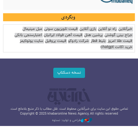
وبگردی
خبرآنلاین
راه نو آنلاین
بازی آنلاین
قیمت تلویزیون سونی
مبل مینیمال
جراح بینی گوشتی
پرشین هتل
قیمت آهن فولاد ایرانیان
اعتبارسنجی بانکی
قیمت طلا امروز
بلیط قطار
شرکت رادوکو
قیمت پروفیل
سایت یوتوتایمز
خرید اکانت chatgpt
نسخه دسکتاپ
تمامی حقوق این سایت برای خبرآنلاین محفوظ است. نقل مطالب با ذکر منبع بلامانع است.
Copyright © 2025 khabaronline News Agancy, All rights reserved
طراحی و تولید: نستوه