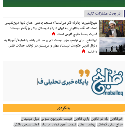
در بحث مشارکت کنید
شیخ‌نشین‌ها چگونه فکر می‌کنند؟/ مسجدجامعی: عمان تنها شیخ‌نشینی
است که نگاه متفاوتی به ایران دارد/ عربستان برادر بزرگ‌تر نیست؛
قدرت مسلط خلیج فارس است
ابوالفتح: برای ترامپ مهم نیست تاج بر سر کار باشد یا عمامه/ آمریکا به
دنبال تغییر حکومت نیست/ عمان و عربستان در توقف حملات نقش
داشتند
وبگردی
خبرآنلاین
راه نو آنلاین
بازی آنلاین
قیمت تلویزیون سونی
مبل مینیمال
جراح بینی گوشتی
پرشین هتل
قیمت آهن فولاد ایرانیان
اعتبارسنجی بانکی