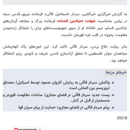
به گزارش خبرگزاری خبرآنلاین، سردار «اسماعیل قاآنی» فرمانده نیروی قدس سپاه
در پیامی به‌مناسبت
شهادت «عزالدین الحداد»
فرمانده بزرگ و مجاهد گردان‌های
عزالدین قسام، ترور خائنانه او از سوی صهیونیست‌های بزدل را نمایانگر زنده‌بودن
مقاومت به‌ویژه در قلب غزه قهرمان دانست.
بنابر روایت دفاع پرس، سردار قاآنی تاکید کرد: این خون‌های پاک الهام‌بخش
مجاهدان جوان فلسطینی تا تحقق آزادسازی قدس شریف و نابودی رژیم اشغالگر
خواهد بود.
خبرهای مرتبط
واکنش سردار قاآنی به ربایش کاروان صمود توسط اسرائیل/ مصداق
تروریسم بین المللی است
پست جدید سردار قاآنی در فضای مجازی/ ساحات مقاومت قوی‌تر و
منسجم‌تر از قبل در کنار…
پیام سردار قاآنی در فضای مجازی؛ حمایت از پیام سران قوا
29218