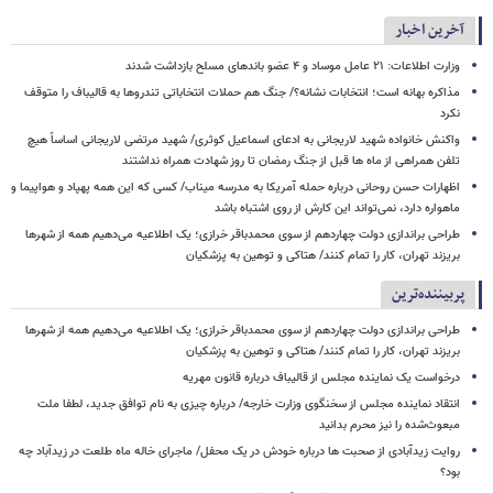
آخرین اخبار
وزارت اطلاعات: ۲۱ عامل موساد و ۴ عضو باندهای مسلح بازداشت شدند
مذاکره بهانه است؛ انتخابات نشانه؟/ جنگ هم حملات انتخاباتی تندروها به قالیباف را متوقف
نکرد
واکنش خانواده شهید لاریجانی به ادعای اسماعیل کوثری/ شهید مرتضی لاریجانی اساساً هیچ
تلفن همراهی از ماه ها قبل از جنگ رمضان تا روز شهادت همراه نداشتند
اظهارات حسن روحانی درباره حمله آمریکا به مدرسه میناب/ کسی که این همه پهپاد و هواپیما و
ماهواره دارد، نمی‌تواند این کارش از روی اشتباه باشد
طراحی براندازی دولت چهاردهم از سوی محمدباقر خرازی؛ یک اطلاعیه می‌دهیم همه از شهرها
بریزند تهران، کار را تمام کنند/ هتاکی و توهین به پزشکیان
پربیننده‌ترین
طراحی براندازی دولت چهاردهم از سوی محمدباقر خرازی؛ یک اطلاعیه می‌دهیم همه از شهرها
بریزند تهران، کار را تمام کنند/ هتاکی و توهین به پزشکیان
درخواست یک نماینده مجلس از قالیباف درباره قانون مهریه
انتقاد نماینده مجلس از سخنگوی وزارت خارجه/ درباره چیزی به نام توافق جدید، لطفا ملت
مبعوث‌شده را نیز محرم بدانید
روایت زیدآبادی از صحبت ها درباره خودش در یک محفل/ ماجرای خاله ماه طلعت در زیدآباد چه
بود؟