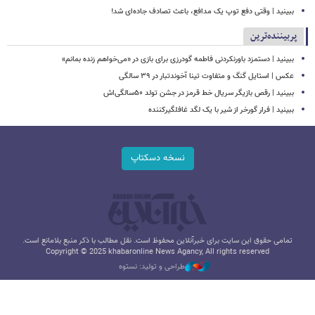
ببینید | وقتی دفع توپ یک مدافع، باعث تصادف جاده‌ای شد!
پربیننده‌ترین
ببینید | دستمزد باورنکردنی فاطمه گودرزی برای بازی در «می‌خواهم زنده بمانم»
عکس | استایل گنگ و متفاوت تینا آخوندتبار در ۳۹ سالگی
ببینید | رقص بازیگر سریال خط قرمز در جشن تولد ۵۰سالگی‌اش
ببینید | فرار گورخر از شیر با یک لگد غافلگیرکننده
نسخه دسکتاپ
تمامی حقوق این سایت برای خبرآنلاین محفوظ است. نقل مطالب با ذکر منبع بلامانع است.
Copyright © 2025 khabaronline News Agancy, All rights reserved
طراحی و تولید: نستوه