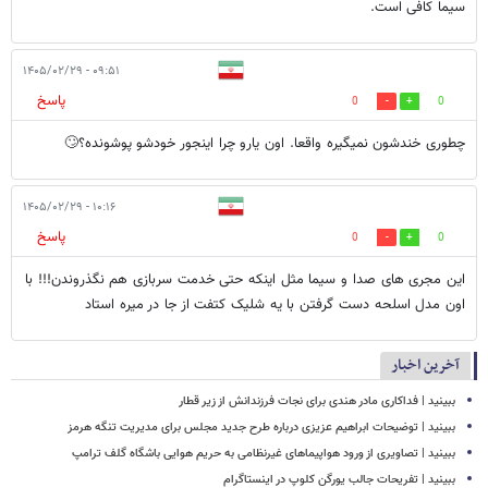
سیما کافی است.
۰۹:۵۱ - ۱۴۰۵/۰۲/۲۹
پاسخ
0
0
چطوری خندشون نمیگیره واقعا. اون یارو چرا اینجور خودشو پوشونده؟🙄
۱۰:۱۶ - ۱۴۰۵/۰۲/۲۹
پاسخ
0
0
این مجری های صدا و سیما مثل اینکه حتی خدمت سربازی هم نگذروندن!!! با
اون مدل اسلحه دست گرفتن با یه شلیک کتفت از جا در میره استاد
آخرین اخبار
ببینید | فداکاری مادر هندی برای نجات فرزندانش از زیر قطار
ببینید | توضیحات ابراهیم عزیزی درباره طرح جدید مجلس برای مدیریت تنگه هرمز
ببینید | تصاویری از ورود هواپیماهای غیرنظامی به حریم هوایی باشگاه گلف ترامپ
ببینید | تفریحات جالب یورگن کلوپ در اینستاگرام