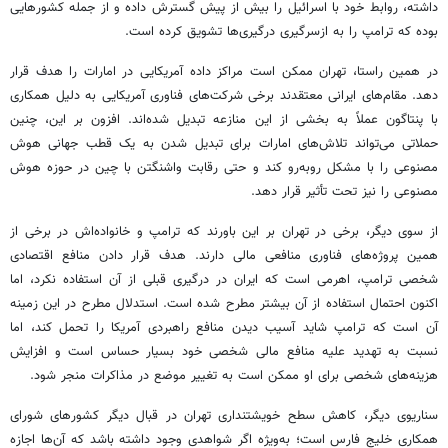
داشته، روابط خود با اسرائیل را بیش از پیش گسترش داده و از جمله کشورهایی
بوده که ترامپ را به ازسرگیری درگیری‌ها تشویق کرده است.
در همین راستا، تهران ممکن است مراکز داده آمریکایی در امارات را هدف قرار
دهد. مقام‌های ایرانی معتقدند برخی شرکت‌های فناوری آمریکایی به دلیل همکاری
با پنتاگون عملاً به بخشی از این منازعه تبدیل شده‌اند. افزون بر این، چنین
حملاتی می‌تواند تلاش‌های امارات برای تبدیل شدن به یک قطب جهانی هوش
مصنوعی را با مشکل روبه‌رو کند و حتی رقابت واشنگتن با چین در حوزه هوش
مصنوعی را نیز تحت تأثیر قرار دهد.
از سوی دیگر، برخی در تهران بر این باورند که ترامپ و خانواده‌اش در برخی از
همین پروژه‌های فناوری منافعی مالی دارند. هدف قرار دادن منافع اقتصادی
شخصی ترامپ، اهرمی است که ایران در درگیری قبلی از آن استفاده نکرد، اما
اکنون احتمال استفاده از آن بیشتر مطرح شده است. استدلال مطرح در این زمینه
آن است که ترامپ شاید آسیب دیدن منافع راهبردی آمریکا را تحمل کند، اما
نسبت به تهدید علیه منافع مالی شخصی خود بسیار حساس است و افزایش
هزینه‌های شخصی برای او ممکن است به تغییر موضع در مذاکرات منجر شود.
سناریوی دیگر، کاهش سطح خویشتنداری تهران در قبال دیگر کشورهای شورای
همکاری خلیج فارس است؛ به‌ویژه اگر شواهدی وجود داشته باشد که آن‌ها اجازه