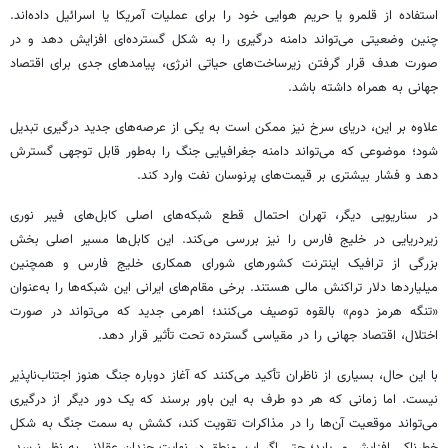
استفاده از قلمرو یا حریم هوایی خود را برای عملیات آمریکا یا اسرائیل داده‌اند.
چنین وضعیتی می‌تواند دامنه درگیری را به شکل گسترده‌ای افزایش دهد و در
صورت هدف قرار گرفتن زیرساخت‌های حیاتی انرژی، پیامدهای جدی برای اقتصاد
جهانی به همراه داشته باشد.
علاوه بر این، دریای سرخ نیز ممکن است به یکی از عرصه‌های جدید درگیری تبدیل
شود؛ موضوعی که می‌تواند دامنه جغرافیایی جنگ را به‌طور قابل توجهی گسترش
دهد و فشار بیشتری بر قیمت‌های پرنوسان نفت وارد کند.
در سناریویی دیگر، تهران احتمال قطع شبکه‌های اصلی کابل‌های فیبر نوری
زیردریایی در خلیج فارس را نیز بررسی می‌کند. این کابل‌ها مسیر اصلی بخش
بزرگی از ترافیک اینترنت کشورهای شورای همکاری خلیج فارس و همچنین
میلیاردها دلار تراکنش مالی هستند. برخی مقام‌های ایرانی این شبکه‌ها را به‌عنوان
«تنگه هرمز دوم» بالقوه توصیف می‌کنند؛ اهرمی جدید که می‌تواند در صورت
اختلال، اقتصاد جهانی را در مقیاسی گسترده تحت تأثیر قرار دهد.
با این حال، بسیاری از ناظران تأکید می‌کنند که آغاز دوباره جنگ هنوز اجتناب‌ناپذیر
نیست. اما زمانی که هر دو طرف به این باور برسند که یک دور دیگر از درگیری
می‌تواند موقعیت آن‌ها را در مذاکرات تقویت کند، کشش به سمت جنگ به شکل
خطرناکی افزایش می‌یابد؛ حتی اگر این منطق در نهایت چندان عقلانی به نظر نرسد.