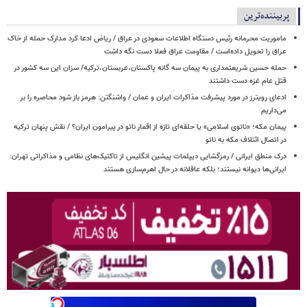
پربیننده‌ترین
ماموریت محرمانه رئیس دستگاه اطلاعات سعودی در عراق / ریاض ادعا کرد مدارک حمله از خاک
عراق را تحویل داده‌است / مقاومت عراق فعلا دست نگه داشت
حمله حسین شریعتمداری به پیمان سه گانه پاکستان،عربستان،ترکیه/ سزان این سه کشور در
قتل عام غزه دست داشتند
ادعای رویترز در مورد پیشرفت مذاکرات ایران و عمان / واشنگتن: هرمز باز شود محاصره را بر
می‌داریم
پیمان مکه؛ «ناتوی اسلامی» یا حلقه‌ای تازه از اقمار ناتو در پیرامون ایران؟ / نقش پنهان ترکیه
در اتصال ائتلاف مکه به ناتو
درک منطق ایرانی / رمزگشایی دیپلمات پیشین انگلیس از تاکتیک‌های نظامی و مذاکراتی تهران:
ایرانی‌ها دیوانه نیستند؛ بلکه عاقلانه در حال اهرم‌سازی هستند