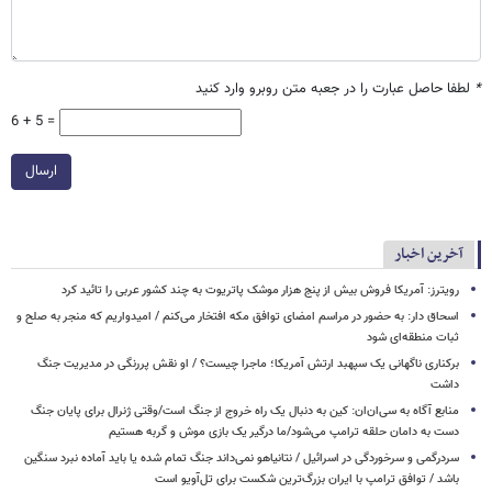
*
لطفا حاصل عبارت را در جعبه متن روبرو وارد کنید
6 + 5 =
ارسال
آخرین اخبار
رویترز: آمریکا فروش بیش از پنج هزار موشک پاتریوت به چند کشور عربی را تائید کرد
اسحاق‌ دار: به حضور در مراسم امضای توافق مکه افتخار می‌کنم / امیدواریم که منجر به صلح و
ثبات منطقه‌ای شود
برکناری ناگهانی یک سپهبد ارتش آمریکا؛ ماجرا چیست؟ / او نقش پررنگی در مدیریت جنگ
داشت
منابع آگاه به سی‌ان‌ان: کین به دنبال یک راه خروج از جنگ است/وقتی ژنرال برای پایان جنگ
دست به دامان حلقه ترامپ می‌شود/ما درگیر یک بازی موش و گربه هستیم
سردرگمی و سرخوردگی در اسرائیل / نتانیاهو نمی‌داند جنگ تمام شده یا باید آماده نبرد سنگین
باشد / توافق ترامپ با ایران بزرگ‌ترین شکست برای تل‌آویو است