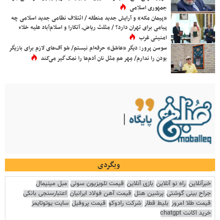
جمهوری اسلامی
«پیمان مکه» و آرایش جدید منطقه / ائتلاف نظامی جدید اسلامی چه
پیامی برای تهران دارد؟ / مثلث ریاض، آنکارا و اسلام‌آباد علیه خلاء
امنیتی غرب
سوسن پرور: دیگر «عاشق» حرفه‌ام نیستم/ شو آف‌های لازم برای بازیگر
بودن را ندارم/ مِهر هم مثل نان آدم‌ها را نمک‌گیر می‌کند
وبگردی
خبرآنلاین
راه نو آنلاین
بازی آنلاین
قیمت تلویزیون سونی
مبل مینیمال
جراح بینی گوشتی
پرشین هتل
قیمت آهن فولاد ایرانیان
اعتبارسنجی بانکی
قیمت طلا امروز
بلیط قطار
شرکت رادوکو
قیمت پروفیل
سایت یوتوتایمز
خرید اکانت chatgpt