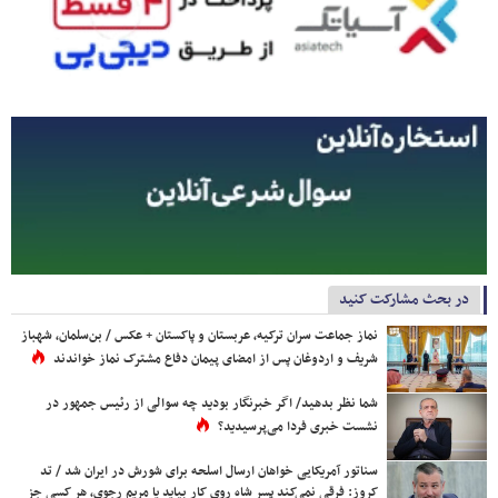
در بحث مشارکت کنید
نماز جماعت سران ترکیه، عربستان و پاکستان + عکس / بن‌سلمان، شهباز
شریف و اردوغان پس از امضای پیمان دفاع مشترک نماز خواندند
شما نظر بدهید/ اگر خبرنگار بودید چه سوالی از رئیس جمهور در
نشست خبری فردا می‌پرسیدید؟
سناتور آمریکایی خواهان ارسال اسلحه برای شورش در ایران شد / تد
کروز: فرقی نمی‌کند پسر شاه روی کار بیاید یا مریم رجوی، هر کسی جز