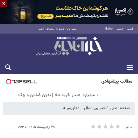
×
فارسی
العربية
English
تماس با ما
درباره ما
تبلیغات
آرشیو
شنبه ۱۷ مرداد ۱۴۰۵
مطالب پیشنهادی
۱ میلیارد اعتبار خرید طلا | بدون ضامن و چک
صفحه اصلی
اخبار بین‌الملل
خاورمیانه
۲۸ اردیبهشت ۱۴۰۵ - ۰۹:۳۷
۰ نفر