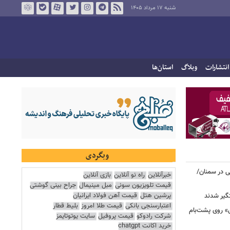
شنبه ۱۷ مرداد ۱۴۰۵
انتشارات
وبلاگ
استان‌ها
وبگردی
نی در سمنان/
خبرآنلاین
راه نو آنلاین
بازی آنلاین
قیمت تلویزیون سونی
مبل مینیمال
جراح بینی گوشتی
پرشین هتل
قیمت آهن فولاد ایرانیان
گیر شدند
اعتبارسنجی بانکی
قیمت طلا امروز
بلیط قطار
عزرائیل» روی پشت‌بام
شرکت رادوکو
قیمت پروفیل
سایت یوتوتایمز
خرید اکانت chatgpt