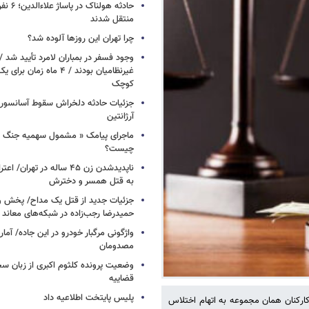
حادثه هولن
منتقل شدند
چرا تهران این روزها آلوده شد؟
وجود فسفر در بمباران لامرد تأیید شد 
غیرنظامیان بودند / ۴ ماه زم
کوچک
جزئیات حادثه دلخراش سقوط آسانسور 
آرژانتین
ماجرای پیامک « مشمول سهمیه جنگ 
چیست؟
ناپدیدشدن زن ۴۵ ساله در تهران
به قتل همسر و دخترش
جزئیات جدید از قتل یک مداح/ پخش و
حمیدرضا رجب‌زاده در شبکه‌های معاند
واژگونی مرگبار خودرو در این جاده/ آمار
مصدومان
وضعیت پرونده کلثوم اکبری از زبان س
قضاییه
پلیس پایتخت اطلاعیه داد
کارکنان همان مجموعه به اتهام اختلاس