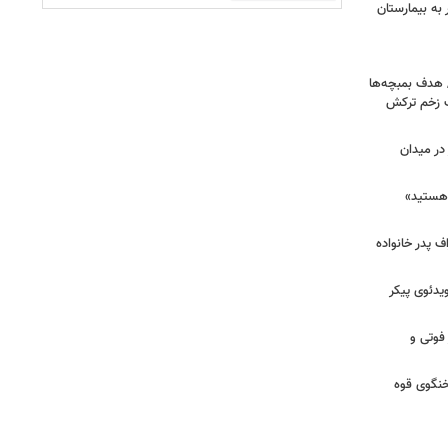
اک در پاساژ علاءالدین؛ ۶ نفر به بیمارستان
/ هدف بمبچه‌ها
ان برای یک زخم ترکش
در میدان
هستید»
/ اعتراف پدر خانواده
یدئوی پیکر
 فوتی و
خنگوی قوه