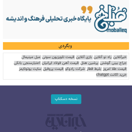
وبگردی
خبرآنلاین
راه نو آنلاین
بازی آنلاین
قیمت تلویزیون سونی
مبل مینیمال
جراح بینی گوشتی
پرشین هتل
قیمت آهن فولاد ایرانیان
اعتبارسنجی بانکی
قیمت طلا امروز
بلیط قطار
شرکت رادوکو
قیمت پروفیل
سایت یوتوتایمز
خرید اکانت chatgpt
نسخه دسکتاپ