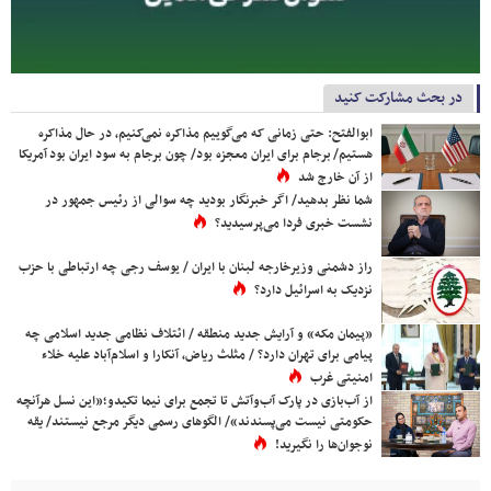
در بحث مشارکت کنید
ابوالفتح: حتی زمانی که می‌گوییم مذاکره نمی‌کنیم، در حال مذاکره
هستیم/ برجام برای ایران معجزه بود/ چون برجام به سود ایران بود آمریکا
از آن خارج شد
شما نظر بدهید/ اگر خبرنگار بودید چه سوالی از رئیس جمهور در
نشست خبری فردا می‌پرسیدید؟
راز دشمنی وزیرخارجه لبنان با ایران / یوسف رجی چه ارتباطی با حزب
نزدیک به اسرائیل دارد؟
«پیمان مکه» و آرایش جدید منطقه / ائتلاف نظامی جدید اسلامی چه
پیامی برای تهران دارد؟ / مثلث ریاض، آنکارا و اسلام‌آباد علیه خلاء
امنیتی غرب
از آب‌بازی در پارک آب‌وآتش تا تجمع برای نیما تکیدو؛«این نسل هرآنچه
حکومتی نیست می‌پسندند»/ الگوهای رسمی دیگر مرجع نیستند/ یقه
نوجوان‌ها را نگیرید!