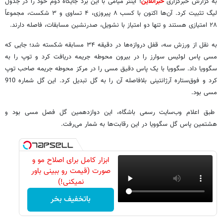
به گزارش خبرگزاری
خبرآنلاین
؛ اینتر میامی با این برد جایگاه دوم خود را در جدول
لیگ تثبیت کرد. آن‌ها اکنون با کسب ۸ پیروزی، ۴ تساوی و ۳ شکست، مجموعاً
۲۸ امتیازی هستند و تنها دو امتیاز با نشویل، صدرنشین مسابقات، فاصله دارند.
به نقل از ورزش سه، قفل دروازه‌ها در دقیقه ۳۴ مسابقه شکسته شد؛ جایی که
مسی پاس لوئیس سوارز را در بیرون محوطه جریمه دریافت کرد و توپ را به
سگوویا داد. سگوویا با یک پاس دقیق مسی را در مرکز محوطه جریمه صاحب توپ
کرد و فوق‌ستاره آرژانتینی بلافاصله آن را به گل تبدیل کرد. این گل شماره 910
مسی بود.
طبق اعلام وب‌سایت رسمی باشگاه، این دوازدهمین گل فصل مسی بود و
هشتمین پاس گل سگوویا در این رقابت‌ها به شمار می‌رفت.
ابزار کامل برای اصلاح مو و
صورت (قیمت رو ببینی باور
نمیکنی!)
باتخفیف بخر