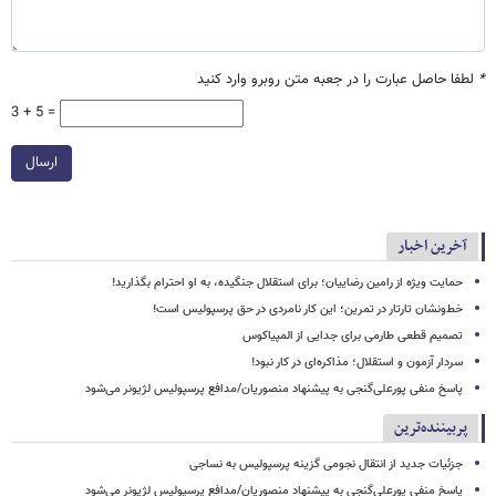
*
لطفا حاصل عبارت را در جعبه متن روبرو وارد کنید
3 + 5 =
ارسال
آخرین اخبار
حمایت ویژه از رامین رضاییان؛ برای استقلال جنگیده، به او احترام بگذارید!
خط‌ونشان تارتار در تمرین؛ این کار نامردی در حق پرسپولیس است!
تصمیم قطعی طارمی برای جدایی از المپیاکوس
سردار آزمون و استقلال؛ مذاکره‌ای در کار نبود!
پاسخ منفی پورعلی‌گنجی به پیشنهاد منصوریان/مدافع پرسپولیس لژیونر می‌شود
پربیننده‌ترین
جزئیات جدید از انتقال نجومی گزینه پرسپولیس به نساجی
پاسخ منفی پورعلی‌گنجی به پیشنهاد منصوریان/مدافع پرسپولیس لژیونر می‌شود