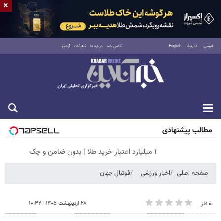
×
فارسی
العربية
English
تماس با ما
درباره ما
تبلیغات
آرشیو
جمعه ۱۶ مرداد ۱۴۰۵
مطالب پیشنهادی
۱ میلیارد اعتبار خرید طلا | بدون ضامن و چک
صفحه اصلی
اخبار ورزشی
فوتبال جهان
۲۸ اردیبهشت ۱۴۰۵ - ۱۰:۳۲
۰ نفر