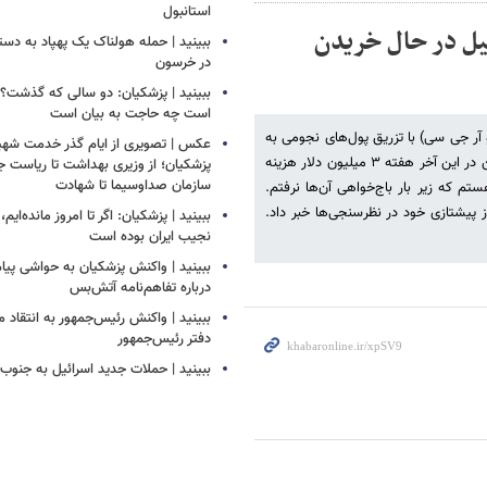
استانبول
ئیل در حال خریدن
ببینید | حمله هولناک یک پهپاد به دس
در خرسون
ببینید | پزشکیان: دو سالی که گذشت؟
است چه حاجت به بیان است
آر جی سی) با تزریق پول‌های نجومی به
عکس | تصویری از ایام گذر خدمت شهید
دنبال تعیین تکالیف سیاسی برای واشنگتن هستند. ایپک تنها برای شکست من در این آخر هفته ۳ میلیون دلار هزینه
پزشکیان؛ از وزیری بهداشت تا ریاست ج
سازمان صداوسیما تا شهادت
تم که زیر بار باج‌خواهی آن‌ها نرفتم.
ز پیشتازی خود در نظرسنجی‌ها خبر داد.
ببینید | پزشکیان: اگر تا امروز مانده‌ایم،
نجیب ایران بوده است
ببینید | واکنش پزشکیان به حواشی پیام
درباره تفاهم‌نامه آتش‌بس
ببینید | واکنش رئیس‌جمهور به انتقاد م
دفتر رئیس‌جمهور
ببینید | حملات جدید اسرائیل به جنوب 