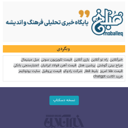
وبگردی
خبرآنلاین
راه نو آنلاین
بازی آنلاین
قیمت تلویزیون سونی
مبل مینیمال
جراح بینی گوشتی
پرشین هتل
قیمت آهن فولاد ایرانیان
اعتبارسنجی بانکی
قیمت طلا امروز
بلیط قطار
شرکت رادوکو
قیمت پروفیل
سایت یوتوتایمز
خرید اکانت chatgpt
نسخه دسکتاپ