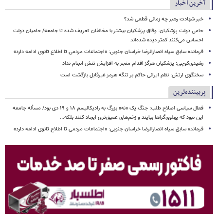
آخرین اخبار
خبر شهادت رهبر چه زمانی قطعی شد؟
حامی دولت پزشکیان: وفاق پزشکیان بیشتر با مخالفان تعریف شده تا جامعه/ حامیان دولت
احساس می‌کنند کمتر دیده شده‌اند
فرمانده سابق سپاه انصارالرضا خراسان جنوبی: «اجتماعات مردمی تا اطلاع ثانوی ادامه دارد»
رشیدی‌کوچی: پزشکیان هرگز اقدام منجر به افزایش تنش انجام نداد
سخنگوی ارتش: نظم ایرانی حاکم بر تنگه هرمز غیرقابل بازگشت است
پربیننده‌ترین
فعال سیاسی اصلاح طلب: جنگ یک «نه» بزرگ به رادیکالیسم ۱۸ و ۱۹ دی بود/ مسأله جامعه
این نبود که پهلوی‌گراها بیایند و زخم‌های عمیق‌تری ایجاد کنند بلکه...
فرمانده سابق سپاه انصارالرضا خراسان جنوبی: «اجتماعات مردمی تا اطلاع ثانوی ادامه دارد»