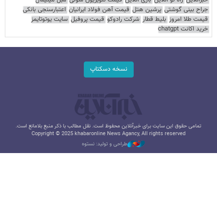
خبرآنلاین
راه نو آنلاین
بازی آنلاین
قیمت تلویزیون سونی
مبل مینیمال
جراح بینی گوشتی
پرشین هتل
قیمت آهن فولاد ایرانیان
اعتبارسنجی بانکی
قیمت طلا امروز
بلیط قطار
شرکت رادوکو
قیمت پروفیل
سایت یوتوتایمز
خرید اکانت chatgpt
نسخه دسکتاپ
تمامی حقوق این سایت برای خبرآنلاین محفوظ است. نقل مطالب با ذکر منبع بلامانع است.
Copyright © 2025 khabaronline News Agancy, All rights reserved
طراحی و تولید: نستوه