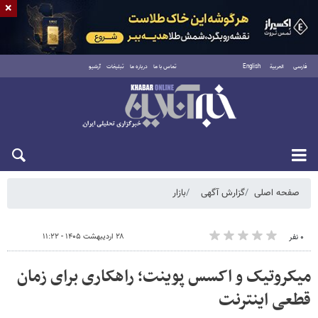
×
فارسی
العربية
English
تماس با ما
درباره ما
تبلیغات
آرشیو
شنبه ۱۷ مرداد ۱۴۰۵
صفحه اصلی
گزارش آگهی
بازار
۲۸ اردیبهشت ۱۴۰۵ - ۱۱:۲۲
۰ نفر
میکروتیک و اکسس پوینت؛ راهکاری برای زمان
قطعی اینترنت