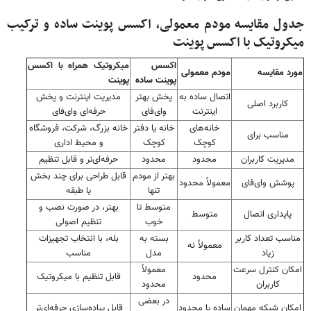
جدول مقایسه مودم معمولی، اکسس پوینت ساده و ترکیب
میکروتیک با اکسس پوینت
اکسس
میکروتیک همراه با اکسس
مورد مقایسه
مودم معمولی
پوینت ساده
پوینت
اتصال ساده به
پخش بهتر
مدیریت اینترنت و پخش
کاربرد اصلی
اینترنت
وای‌فای
حرفه‌ای وای‌فای
خانه‌های
خانه یا دفتر
خانه بزرگ، شرکت، فروشگاه
مناسب برای
کوچک
کوچک
و محیط اداری
مدیریت کاربران
محدود
محدود
حرفه‌ای‌تر و قابل تنظیم
بهتر از مودم
قابل طراحی برای چند بخش
پوشش وای‌فای
معمولاً محدود
تنها
یا طبقه
متوسط تا
بهتر، در صورت نصب و
پایداری اتصال
متوسط
خوب
تنظیم اصولی
مناسب تعداد کاربر
بسته به
بله، با انتخاب تجهیزات
معمولاً نه
زیاد
مدل
مناسب
امکان کنترل سرعت
معمولاً
محدود
قابل تنظیم با میکروتیک
کاربران
محدود
در بعضی
امکان شبکه مهمان
ساده یا محدود
قابل پیاده‌سازی حرفه‌ای‌تر