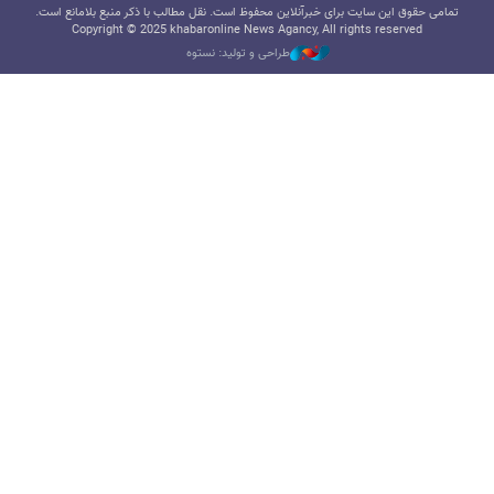
تمامی حقوق این سایت برای خبرآنلاین محفوظ است. نقل مطالب با ذکر منبع بلامانع است.
Copyright © 2025 khabaronline News Agancy, All rights reserved
طراحی و تولید: نستوه