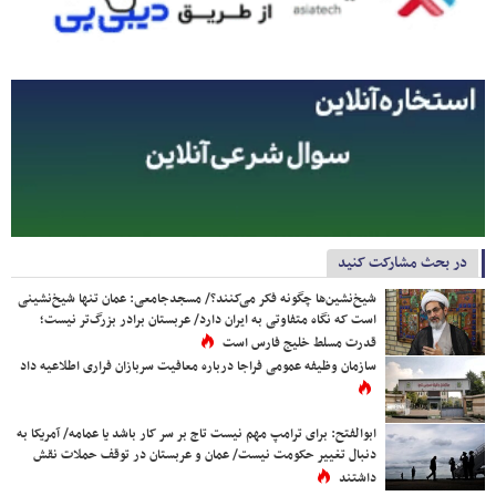
در بحث مشارکت کنید
شیخ‌نشین‌ها چگونه فکر می‌کنند؟/ مسجدجامعی: عمان تنها شیخ‌نشینی
است که نگاه متفاوتی به ایران دارد/ عربستان برادر بزرگ‌تر نیست؛
قدرت مسلط خلیج فارس است
سازمان وظیفه عمومی فراجا درباره معافیت سربازان فراری اطلاعیه داد
ابوالفتح: برای ترامپ مهم نیست تاج بر سر کار باشد یا عمامه/ آمریکا به
دنبال تغییر حکومت نیست/ عمان و عربستان در توقف حملات نقش
داشتند