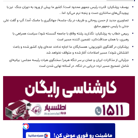
یوسف پزشکیان: قدرت رئیس‌ جمهور محدود است/ کشور ما پیش از ورود به دوران جنگ نیز با
پیچیدگی‌های ساختاری دست و پنجه نرم می‌کرد اما...
تصاویری جدید از حسن روحانی و ظریف در یک جلسه/ جهانگیری با ماسک آمد/ گپ و گفت علی
جنتی با رئیس جمهور سابق
ربیعی خطاب به پزشکیان: نگذارید رشته وفاق با جامعه گسسته شود/ سیاست همراهی با
رهبری، با همان صداقت‌تان، تضمین کننده مسیر است
پزشکیان در گفتگوی تلویزیونی: همسایگان ما اجازه ندادند عده‌ای وارد کشور شده و باعث
اغتشاش شوند/ مسیر اصلاحات آغاز شده و متوقف نخواهد شد
جزئیاتی از مذاکرات ایران و عمان بر سر تنگه هرمز/ سخنگوی هیات رئیسه مجلس: بیانیه‌ای
شامل تصحیح مسیر تردد دریایی در تنگه، در آستانه نهایی شدن است