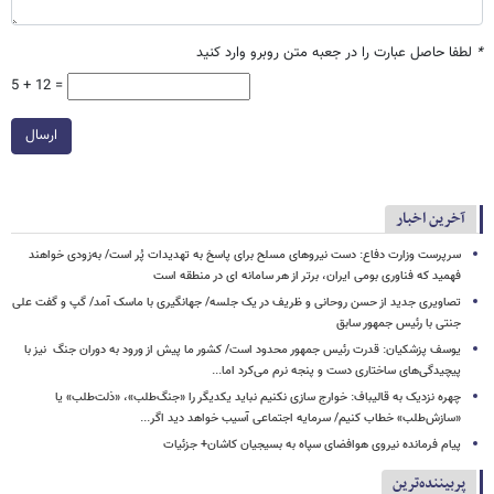
*
لطفا حاصل عبارت را در جعبه متن روبرو وارد کنید
5 + 12 =
ارسال
آخرین اخبار
سرپرست وزارت دفاع: دست نیروهای مسلح برای پاسخ به تهدیدات پُر است/ به‌زودی خواهند
فهمید که فناوری بومی ایران، برتر از هر سامانه ای در منطقه است
تصاویری جدید از حسن روحانی و ظریف در یک جلسه/ جهانگیری با ماسک آمد/ گپ و گفت علی
جنتی با رئیس جمهور سابق
یوسف پزشکیان: قدرت رئیس‌ جمهور محدود است/ کشور ما پیش از ورود به دوران جنگ نیز با
پیچیدگی‌های ساختاری دست و پنجه نرم می‌کرد اما...
چهره نزدیک به قالیباف: خوارج سازی نکنیم نباید یکدیگر را «جنگ‌طلب»، «ذلت‌طلب» یا
«سازش‌طلب» خطاب کنیم/ سرمایه اجتماعی آسیب خواهد دید اگر...
پیام فرمانده نیروی هوافضای سپاه به بسیجیان کاشان+ جزئیات
پربیننده‌ترین