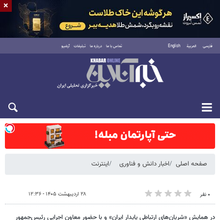
×
فارسی
العربية
English
تماس با ما
درباره ما
تبلیغات
آرشیو
شنبه ۱۷ مرداد ۱۴۰۵
صفحه اصلی
اخبار دانش و فناوری
اینترنت
۲۸ اردیبهشت ۱۴۰۵ - ۱۲:۳۶
۰ نفر
در همایش «شریان‌های ارتباطی پایدار ایران» و با حضور معاون اجرایی رئیس‌جمهور