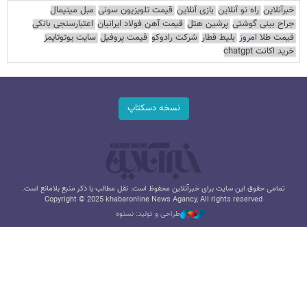
خبرآنلاین
راه نو آنلاین
بازی آنلاین
قیمت تلویزیون سونی
مبل مینیمال
جراح بینی گوشتی
پرشین هتل
قیمت آهن فولاد ایرانیان
اعتبارسنجی بانکی
قیمت طلا امروز
بلیط قطار
شرکت رادوکو
قیمت پروفیل
سایت یوتوتایمز
خرید اکانت chatgpt
نسخه دسکتاپ
تمامی حقوق این سایت برای خبرآنلاین محفوظ است. نقل مطالب با ذکر منبع بلامانع است.
Copyright © 2025 khabaronline News Agancy, All rights reserved
طراحی و تولید: نستوه