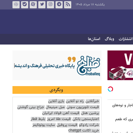
یکشنبه ۱۸ مرداد ۱۴۰۵
انتشارات
وبلاگ
استان‌ها
وبگردی
خبرآنلاین
راه نو آنلاین
بازی آنلاین
ار و نوه‌های
قیمت تلویزیون سونی
مبل مینیمال
جراح بینی گوشتی
پرشین هتل
قیمت آهن فولاد ایرانیان
اعتبارسنجی بانکی
قیمت طلا امروز
بلیط قطار
هری که طعم
شرکت رادوکو
قیمت پروفیل
سایت یوتوتایمز
خرید اکانت chatgpt