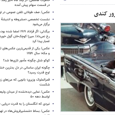
خاطرات هاشمی: در چند ماه اخیر رشد
در قسمت سهام پیش‌ آمده
رور کندی
عکس/ صف طولانی تلفن عمومی در تهرا
نشست تخصصی «مشروطه و اندیشۀ توس
برگزار می‌شود
بیگدلی: اگر قراداد ۱۹۱۹ ام
رخ نمی‌داد/ میرزا کوچک‌خان گول خور
غمبار پیدا کرد
عکس/ یکی از قدیمی‌ترین عکس‌های ثب
و مکه؛ سال ۱۲۵۹
کوکو شنل چگونه مأمور نازی‌ها شد؟
چگونه ایران ساسانی در دل بدترین خش
اوج قدرت رسید؟
قمرالملوک وزیری؛ بانویی که مرزهای زما
شکست
عکس/ نمایی دیده‌نشده از میدان ولیعص
اواسط دهه ۵۰
نبردی که انگلستان را به قدرت دریایی 
عکس/ بساط «شمشیرفروش‌ها» در تهران