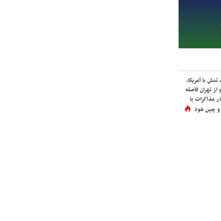
نش با آمریکا،
از تهران فاصله
در مذاکرات با
 و چین شود