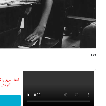
۲۵۹
گارانتی تع