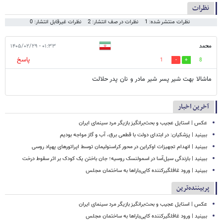
نظرات
نظرات منتشر شده: 1
نظرات در صف انتشار: 2
نظرات غیرقابل انتشار: 0
محمد
۰۱:۳۳ - ۱۴۰۵/۰۲/۲۹
پاسخ
1
8
ماشالا بهت شیر پسر شیر مادر و نان پدر حلالت
آخرین اخبار
عکس | استایل عجیب و بحث‌برانگیز بازیگر مرد سینمای ایران
ببینید | پزشکیان: در ابتدای دولت با قطعی برق، آب و گاز مواجه بودیم
ببینید | انهدام تجهیزات اوکراین در محور کراسنولیمان توسط اپراتورهای پهپاد روسی
ببینید | بارندگی سیل‌آسا در اسمولنسک روسیه؛ جان باختن یک کودک بر اثر سقوط درخت
ببینید | ورود غافلگیرکننده کاپی‌باراها به ساختمان مجلس
پربیننده‌ترین
عکس | استایل عجیب و بحث‌برانگیز بازیگر مرد سینمای ایران
ببینید | ورود غافلگیرکننده کاپی‌باراها به ساختمان مجلس