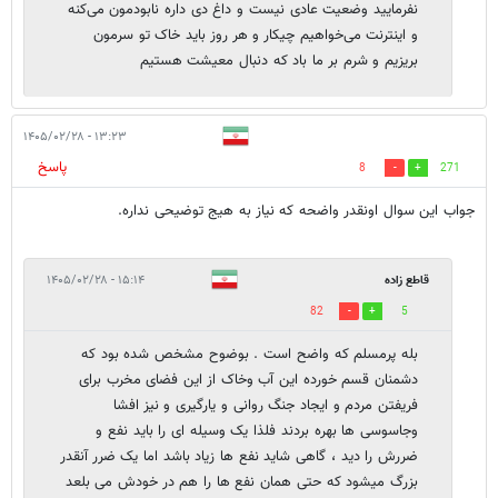
نفرمایید وضعیت عادی نیست و داغ دی داره نابودمون می‌کنه
و اینترنت می‌خواهیم چیکار و هر روز باید خاک تو سرمون
بریزیم و شرم بر ما باد که دنبال معیشت هستیم
۱۳:۲۳ - ۱۴۰۵/۰۲/۲۸
پاسخ
8
271
جواب این سوال اونقدر واضحه که نیاز به هیج توضیحی نداره.
قاطع زاده
۱۵:۱۴ - ۱۴۰۵/۰۲/۲۸
82
5
بله پرمسلم که واضح است . بوضوح مشخص شده بود که
دشمنان قسم خورده این آب و‌خاک از این فضای مخرب برای
فریفتن مردم و ایجاد جنگ روانی و یارگیری و نیز افشا
و‌جاسوسی ها بهره بردند فلذا یک وسیله ای را باید نفع و
ضررش را دید ، گاهی شاید نفع ها زیاد باشد اما یک ضرر آنقدر
بزرگ میشود که حتی همان نفع ها را هم در خودش می بلعد