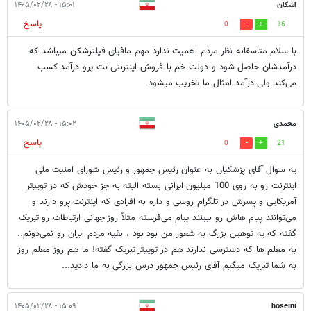
اشکان
۱۵:۰۱ - ۱۴۰۵/۰۲/۲۸
پاسخ
0
16
با سلام متاسفانه نظر مردم اهمیت ندارد مهم مافیای فیلترشکن میباشد که
درآمدشان حاصل شود و دولت خم با فروش اینترنتی نت پرو درآمد کسب
می‌کند ولی درآمد امثال ما تخریب میشود
محمدی
۱۵:۰۲ - ۱۴۰۵/۰۲/۲۸
پاسخ
0
21
یه سوال آقای پزشکیان به عنوان رئیس جمهور و رئیس شورای امنیت ملی
اینترنت رو به روی 100 میلیون ایرانی بسته البته به جز خودش که در توییتر
آمریکایی و پسرش در تلگرام روسی و داره به افرادی که اینترنت پرو دارند و
می‌توانند پیام هاش رو ببینند پیام می‌فرسته مثلاً روز جهانی ارتباطات رو تبریک
گفته که یه توهین بزرگ به شعور من بود بود ، بقیه مردم ایران رو نمی‌دونم..
به معلم ها که دسترسی ندارند هم در توییتر تبریک گفته! ما هم روز معلم روز
به شما تبریک میگیم آقای رئیس جمهور درس بزرگی به ما دادید...
۱۵:۰۹ - ۱۴۰۵/۰۲/۲۸
hoseini