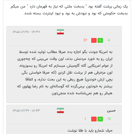
یک زمانی برشت گفته بود " بدبخت ملتی که نیاز به قهرمان دارد " من میگم
بدبخت حکومتی که بود و نبودش به بود و نبود اینترنت بسته شده.
۱۴:۳۷ - ۱۴۰۵/۰۲/۲۸
37
4
به امریکا جونت بگو اجازه بده صرفا مطالب تولید شده توسط
ایران رو به خورد مردمش بدند، اون وقت می‌بینی که چه‌جوری
از عوام امریکایی گله گاومیش میسازم که امریکا رو بسوزونه.
اون مزخرفی هم از برشت نقل کردی (که صرفا خواستی بگی
یچی ازش خوندی) هیچ ربطی به این بحث نداره، و اتفاقا
بیشتر به خودتون برمی‌گرده که گوساله‌ای به نام رضا پهلوی که
هیتلر رو هم نمی‌شناسه شده منجی‌تون
حسین
۰۷:۴۳ - ۱۴۰۵/۰۲/۲۹
1
13
حرف شمارو باید با طلا نوشت