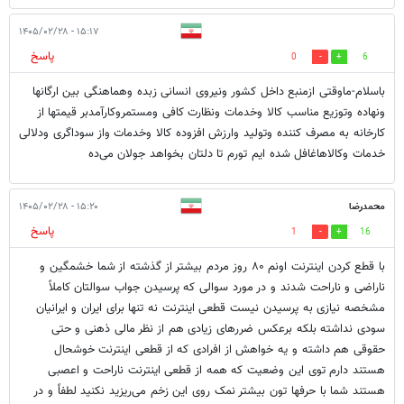
۱۵:۱۷ - ۱۴۰۵/۰۲/۲۸
پاسخ
0
6
باسلام-ماوقتی ازمنبع داخل کشور ونیروی انسانی زبده وهماهنگی بین ارگانها
ونهاده وتوزیع مناسب کالا وخدمات ونظارت کافی ومستمروکارآمدبر قیمتها از
کارخانه به مصرف کننده وتولید وارزش افزوده کالا وخدمات واز سوداگری ودلالی
خدمات وکالاهاغافل شده ایم تورم تا دلتان بخواهد جولان می‌ده
محمدرضا
۱۵:۲۰ - ۱۴۰۵/۰۲/۲۸
پاسخ
1
16
با قطع کردن اینترنت اونم ۸۰ روز مردم بیشتر از گذشته از شما خشمگین و
ناراضی و ناراحت شدند و در مورد سوالی که پرسیدن جواب سوالتان کاملاً
مشخصه نیازی به پرسیدن نیست قطعی اینترنت نه تنها برای ایران و ایرانیان
سودی نداشته بلکه برعکس ضررهای زیادی هم از نظر مالی ذهنی و حتی
حقوقی هم داشته و یه خواهش از افرادی که از قطعی اینترنت خوشحال
هستند دارم توی این وضعیت که همه از قطعی اینترنت ناراحت و اعصبی
هستند شما با حرفها تون بیشتر نمک روی این زخم می‌ریزید نکنید لطفاً و در