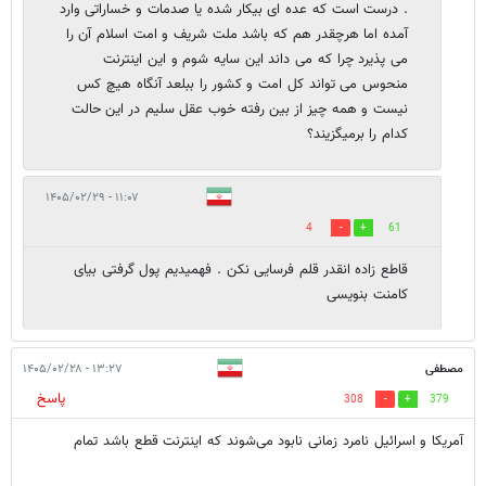
. درست است که عده ای بیکار شده یا صدمات و خساراتی وارد
آمده اما هرچقدر هم که باشد ملت شریف و امت اسلام آن را
می پذیرد چرا که می داند این سایه شوم و این اینترنت
منحوس می تواند کل امت و کشور را ببلعد آنگاه هیچ کس
نیست و همه چیز از بین رفته خوب عقل سلیم در این حالت
کدام را برمیگزیند؟
۱۱:۰۷ - ۱۴۰۵/۰۲/۲۹
4
61
قاطع زاده انقدر قلم فرسایی نکن . فهمیدیم پول گرفتی بیای
کامنت بنویسی
مصطفی
۱۳:۲۷ - ۱۴۰۵/۰۲/۲۸
پاسخ
308
379
آمریکا و اسرائیل نامرد زمانی نابود می‌شوند که اینترنت قطع باشد تمام