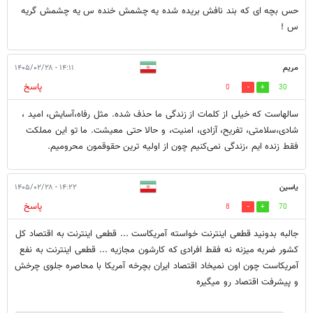
حس بچه ای که بند نافش بریده شده یه چشمش خنده س یه چشمش گریه
س !
مریم
۱۴:۱۱ - ۱۴۰۵/۰۲/۲۸
پاسخ
0
30
سالهاست که خیلی از کلمات از زندگی ما حذف شده. مثل رفاه،آسایش، امید ،
شادی،سلامتی، تفریح، آزادی، امنیت، و حالا حتی معیشت. ما تو این مملکت
فقط زنده ایم ،زندگی نمی‌کنیم چون از اولیه ترین حقوقمون محرومیم.
یاسین
۱۴:۲۲ - ۱۴۰۵/۰۲/۲۸
پاسخ
8
70
جالبه بدونید قطعی اینترنت خواسته آمریکاست ... قطعی اینترنت به اقتصاد کل
کشور ضربه میزنه نه فقط افرادی که کارشون مجازیه ... قطعی اینترنت به نفع
آمریکاست چون اون نمیخاد اقتصاد ایران بچرخه آمریکا با محاصره جلوی چرخش
و پیشرفت اقتصاد رو میگیره