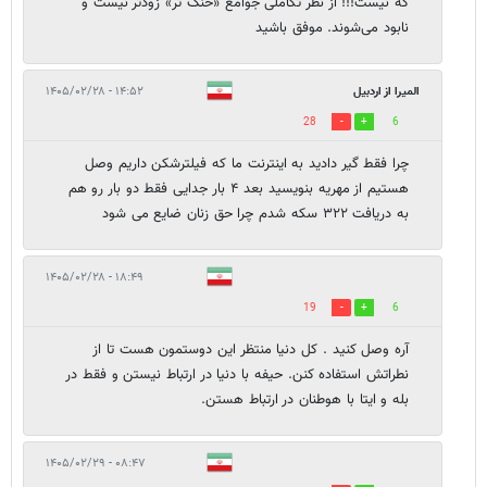
که نیست!!! از نظر تکاملی جوامع «خنگ تر» زودتر نیست و
نابود می‌شوند. موفق باشید
المیرا از اردبیل
۱۴:۵۲ - ۱۴۰۵/۰۲/۲۸
28
6
چرا فقط گیر دادید به اینترنت ما که فیلترشکن داریم وصل
هستیم از مهریه بنویسید بعد ۴ بار جدایی فقط دو بار رو هم
به دریافت ۳۲۲ سکه شدم چرا حق زنان ضایع می شود
۱۸:۴۹ - ۱۴۰۵/۰۲/۲۸
19
6
آره وصل کنید . کل دنیا منتظر این دوستمون هست تا از
نطراتش استفاده کنن. حیفه با دنیا در ارتباط نیستن و فقط در
بله و ایتا با هوطنان در ارتباط هستن.
۰۸:۴۷ - ۱۴۰۵/۰۲/۲۹