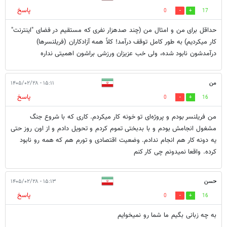
پاسخ
0
17
حداقل برای من و امثال من (چند صدهزار نفری که مستقیم در فضای "اینترنت"
کار میکردیم) به طور کامل توقف درآمد! کلاً همه آزادکاران (فریلنسرها)
درآمدشون نابود شده، ولی خب عزیزان ورزشی براشون اهمیتی نداره
من
۱۵:۱۱ - ۱۴۰۵/۰۲/۲۸
پاسخ
0
16
من فریلنسر بودم و پروژه‌ای تو خونه کار میکردم. کاری که با شروع جنگ
مشغول انجامش بودم و با بدبختی تموم کردم و تحویل دادم و از اون روز حتی
یه دونه کار هم انجام ندادم. وضعیت اقتصادی و تورم هم که همه رو نابود
کرده. واقعا نمیدونم چی کار کنم
حسن
۱۵:۱۳ - ۱۴۰۵/۰۲/۲۸
پاسخ
0
16
به چه زبانی بگیم ما شما رو نمیخوایم